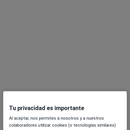
Maria Gilibets Fernández
·
Ver más
Psicóloga
16 opiniones
Carrer de Menorca nº1-3, 1-1, Manresa
•
Mapa
Centre Ikigai
Psicología online
Precio sin especificar
Este especialista no ofrece reserva de cita online en esta dirección.
Tu privacidad es importante
Pedir una cita
Al aceptar, nos permites a nosotros y a nuestros
colaboradores utilizar cookies (o tecnologías similares)