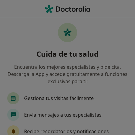
Men
Psicología Online • Manresa, Barcelona
Filtros
• 1
Seguro
Mapa
Psicología online en Manresa: clínicas y
Cuida de tu salud
especialistas
Así organizamos los resultados
Encuentra los mejores especialistas y pide cita.
Descarga la App y accede gratuitamente a funciones
exclusivas para ti:
¿Qué especialidad estás buscando?
Psicólogo
Psicólogo infantil
Logopeda
Gestiona tus visitas fácilmente
Envía mensajes a tus especialistas
Recibe recordatorios y notificaciones