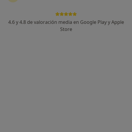
4.6 y 4.8 de valoración media en Google Play y Apple
Jessica Fernandez Maraver
Store
·
Ver más
Psicóloga, Sexóloga
62 opiniones
Dirección
Online
Plaça de Fius i Palà, 1, 3er - 2a (Esc. Esq), Manresa
•
Mapa
Tercer segona
Psicología online
60 €
Este especialista no ofrece reserva de cita online en esta dirección.
Pedir una cita