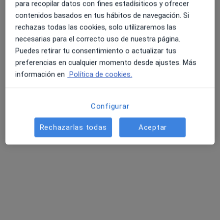
para recopilar datos con fines estadísiticos y ofrecer
contenidos basados en tus hábitos de navegación. Si
rechazas todas las cookies, solo utilizaremos las
necesarias para el correcto uso de nuestra página.
Puedes retirar tu consentimiento o actualizar tus
preferencias en cualquier momento desde ajustes. Más
información en
Política de cookies.
Carla Gaspar
·
Ver más
Psicóloga
7 opiniones
Configurar
Dirección
Online
Rechazarlas todas
Aceptar
Carrer de Vilanova 1-1 F, Manresa
•
Mapa
Psigma Manresa
Psicología online
desde 60 €
Este especialista no ofrece reserva de cita online en esta dirección.
Pedir una cita