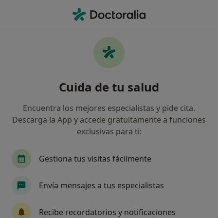
Men
Psicoterapia Individual • Arona, Santa Cruz de Tenerife
Filtros
• 1
Mapa
Psicoterapia individual en Arona: clínicas y
Cuida de tu salud
especialistas
Así organizamos los resultados
Encuentra los mejores especialistas y pide cita.
Descarga la App y accede gratuitamente a funciones
exclusivas para ti:
¿Qué especialidad estás buscando?
Psicólogo
Psicólogo infantil
Sexólogo
Gestiona tus visitas fácilmente
Envía mensajes a tus especialistas
Recibe recordatorios y notificaciones