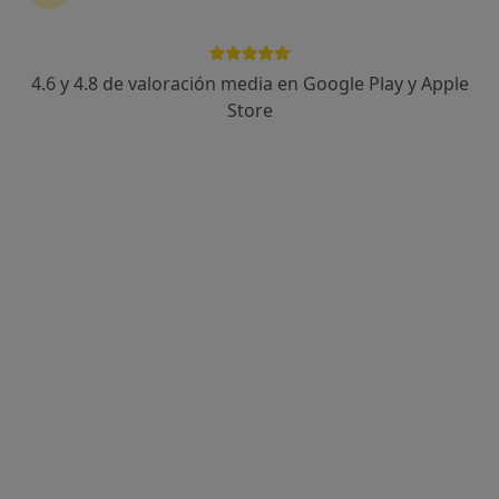
4.6 y 4.8 de valoración media en Google Play y Apple
Store
Opción de pago online
Meritxell Mesa
·
Ver más
Psicóloga
8 opiniones
Experta en ansiedad,trauma,autoestima con
terapia.
Máster General Sanitario en UDIMA
Espacio seguro para entender emociones y valores
Dirección
Online
Carretera General Valle San Lorenzo,144, Arona
•
Mapa
Tara Psicologia
Psicoterapia individual
60 €