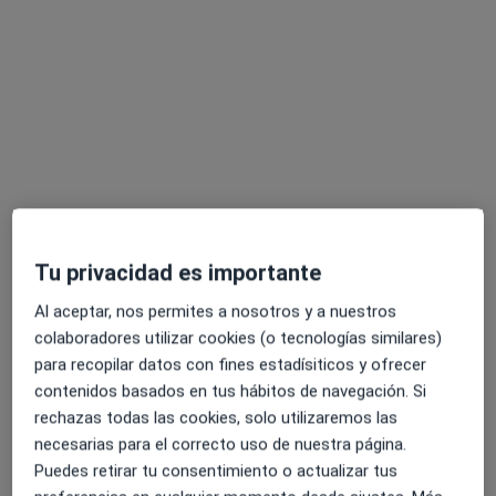
Avda. Amsterdam n.1 edif. Valdés Center A, Piso de Oficinas 2º, puerta 5, Santa Cruz de Tenerife
•
Mapa
Gabinete Dánae (Arona)
Psicoterapia individual
60 €
Este especialista no ofrece reserva de cita online en esta dirección.
Pedir una cita
Tu privacidad es importante
Al aceptar, nos permites a nosotros y a nuestros
colaboradores utilizar cookies (o tecnologías similares)
para recopilar datos con fines estadísiticos y ofrecer
contenidos basados en tus hábitos de navegación. Si
Gina Ciancaglini Zimmermann
rechazas todas las cookies, solo utilizaremos las
·
Ver más
Psicóloga, Psicóloga infantil
necesarias para el correcto uso de nuestra página.
114 opiniones
Puedes retirar tu consentimiento o actualizar tus