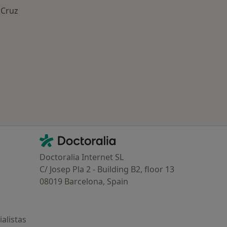
 Cruz
ía: Especialistas más solicitados
Contacto
Doctoralia - Página de inicio
Doctoralia Internet SL
C/ Josep Pla 2 - Building B2, floor 13
08019 Barcelona, Spain
alistas