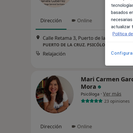
tecnologías
basados en
necesarias
Dirección
Online
actualizar
Política d
Calle Retama 3, Puerto de la Cruz
•
Map
Configura
Relajación
Mari Carmen Garc
Mora
·
Ver más
Psicóloga
23 opiniones
Dirección
Online