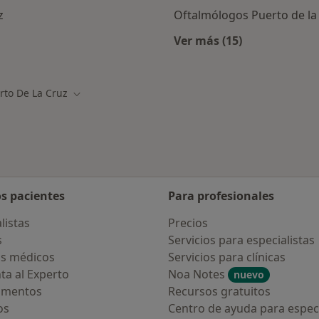
z
Oftalmólogos Puerto de la
Ver más (15)
s en Puerto de la Cruz
Más en esta categor
rto De La Cruz
 de ciudad
Cambiar de ciudad
os pacientes
Para profesionales
listas
Precios
s
Servicios para especialistas
s médicos
Servicios para clínicas
ta al Experto
Noa Notes
nuevo
amentos
Recursos gratuitos
os
Centro de ayuda para especi