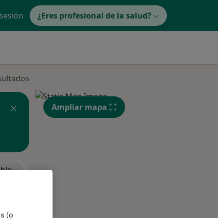
 sesión
¿Eres profesional de la salud?
sultados
Ampliar mapa
ible
es (o