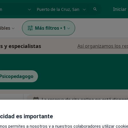
dad, enfermedad o nombre
p. ej. Madrid
Iniciar
ibles
Más filtros
•
1
s y especialistas
Así organizamos los re
Psicopedagogo
La reserva de cita online no está dispon
Pedir una cita
acidad es importante
 nos permites a nosotros y a nuestros colaboradores utilizar cooki