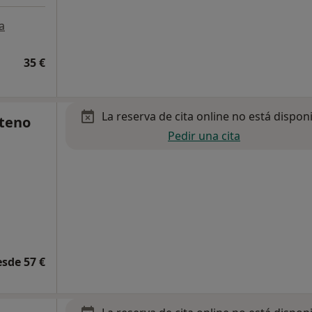
a
35 €
La reserva de cita online no está dispon
nteno
Pedir una cita
esde 57 €