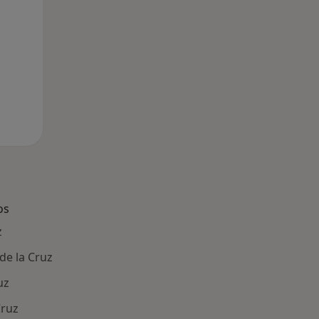
os
z
de la Cruz
uz
Cruz