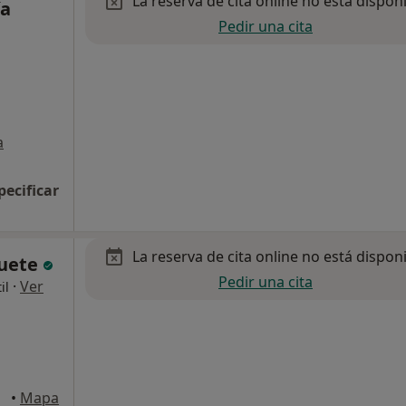
La reserva de cita online no está dispon
ía
Pedir una cita
a
pecificar
La reserva de cita online no está dispon
quete
Pedir una cita
·
Ver
il
•
Mapa