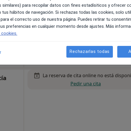
 similares) para recopilar datos con fines estadísiticos y ofrecer 
 tus hábitos de navegación. Si rechazas todas las cookies, solo uti
 para el correcto uso de nuestra página. Puedes retirar tu consenti
 tus preferencias en cualquier momento desde ajustes. Más informa
e cookies.
a
PUERTO DE LA CRUZ. PSICÓLOGA DANIELA GUTIÉRREZ
Rechazarlas todas
A
r
70 €
La reserva de cita online no está dispon
ía
Pedir una cita