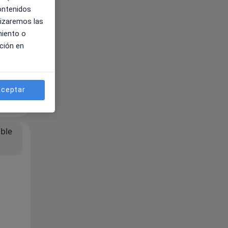
contenidos
lizaremos las
miento o
ción en
ceptar
ible