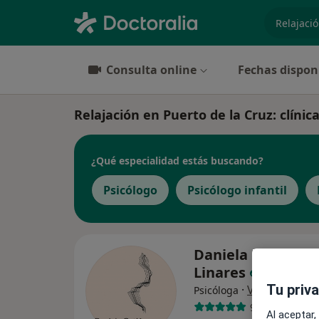
especiali
Consulta online
Fechas dispon
Relajación en Puerto de la Cruz: clínica
¿Qué especialidad estás buscando?
Psicólogo
Psicólogo infantil
Daniela Gutiérrez
Linares
Tu priv
·
Ver más
Psicóloga
98 opiniones
Al aceptar,