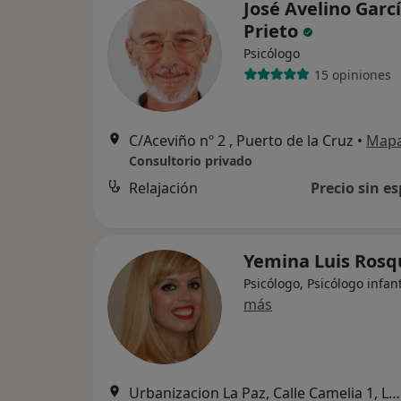
José Avelino Garc
Prieto
Psicólogo
15 opiniones
C/Aceviño nº 2 , Puerto de la Cruz
•
Map
Consultorio privado
Relajación
Precio sin es
Yemina Luis Ros
Psicólogo, Psicólogo infant
más
Urbanizacion La Paz, Calle Camelia 1, Local 66, Puerto de la Cruz