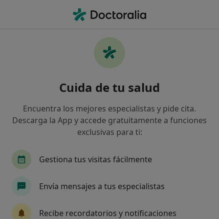
Men
¿Qué estás buscando?
Página De Inicio
Servicios
Resolución De Conflictos Personales
Resolución de conflictos
Cuida de tu salud
personales - Información,
Encuentra los mejores especialistas y pide cita.
expertos y preguntas frecuentes
Descarga la App y accede gratuitamente a funciones
exclusivas para ti:
Gestiona tus visitas fácilmente
Información
Envía mensajes a tus especialistas
Expertos en resolución de conflictos
Recibe recordatorios y notificaciones