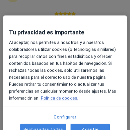
personales
4.6 y 4.8 de valoración media en Google Play y Apple
Antonio Molina Torres
Store
Tu privacidad es importante
Psicólogo
Al aceptar, nos permites a nosotros y a nuestros
Las Palmas de Gran Canaria
colaboradores utilizar cookies (o tecnologías similares)
Reservar cita
para recopilar datos con fines estadísiticos y ofrecer
contenidos basados en tus hábitos de navegación. Si
Miguel Jiménez Oña
rechazas todas las cookies, solo utilizaremos las
necesarias para el correcto uso de nuestra página.
Terapeuta complementario
Puedes retirar tu consentimiento o actualizar tus
Almería
preferencias en cualquier momento desde ajustes. Más
Reservar cita
información en
Política de cookies.
Amparo Hueso Romero
Configurar
Terapeuta complementario
Almería
Rechazarlas todas
Aceptar