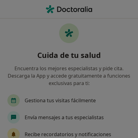
Men
¿Qué estás buscando?
Página De Inicio
Servicios
Sesión Individualizada
Sesión individualizada -
Cuida de tu salud
Información, expertos y
preguntas frecuentes
Encuentra los mejores especialistas y pide cita.
Descarga la App y accede gratuitamente a funciones
exclusivas para ti:
Gestiona tus visitas fácilmente
Información
Envía mensajes a tus especialistas
Expertos en sesión individualizada
Recibe recordatorios y notificaciones