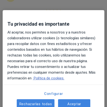
Mª Carmen Maluenda
4.6 y 4.8 de valoración media en Google Play y Apple
Psicólogo, Psicólogo infantil, Terapeuta complementario
Store
Tu privacidad es importante
Zaragoza
Al aceptar, nos permites a nosotros y a nuestros
Reservar cita
colaboradores utilizar cookies (o tecnologías similares)
para recopilar datos con fines estadísiticos y ofrecer
Pedro Hernández Guanir
contenidos basados en tus hábitos de navegación. Si
rechazas todas las cookies, solo utilizaremos las
Psicólogo
San Cristóbal de la Laguna
necesarias para el correcto uso de nuestra página.
Puedes retirar tu consentimiento o actualizar tus
preferencias en cualquier momento desde ajustes. Más
Pol Osés
información en
Política de cookies.
Psicólogo
Barcelona
Configurar
Reservar cita
Rechazarlas todas
Aceptar