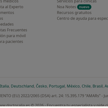
s médicos
Servicios para clínicas
ta al Experto
Noa Notes
nuevo
amentos
Recursos gratuitos
os
Centro de ayuda para especi
medades
tas Frecuentes
ión para móvil
ara pacientes
ueva pestaña
en una nueva pestaña
e abre en una nueva pestaña
se abre en una nueva pestaña
se abre en una nueva pestaña
se abre en una nueva pestaña
se abre en una nueva p
se abre en una
se abre e
se
Italia
,
Deutschland
,
Česko
,
Portugal
,
México
,
Chile
,
Brasil
,
A
NTO (EU) 2022/2065 (DSA) art. 24: 15.395.179 “AMARs” - Ju
w.doctoralia.es © 2026 - Encuentra tu especialista y pide c