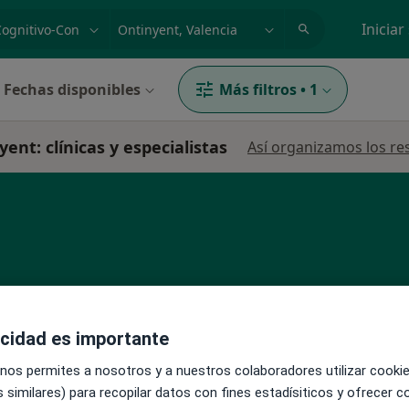
dad, enfermedad o nombre
p. ej. Madrid
Iniciar
Fechas disponibles
Más filtros
•
1
ent: clínicas y especialistas
Así organizamos los re
La reserva de cita online no está dispon
in
acidad es importante
Pedir una cita
·
Ver
il
 nos permites a nosotros y a nuestros colaboradores utilizar cooki
 similares) para recopilar datos con fines estadísiticos y ofrecer 