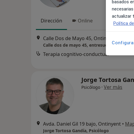
basados en
necesarias
actualizar
Dirección
Online
Política d
Calle Dos de Mayo 45, Ontinyent
•
Mapa
Configura
Calle dos de mayo 45, entresuelo 4 46870 O
Terapia cognitivo-conductual
Jorge Tortosa Ga
·
Ver más
Psicólogo
Avda. Daniel Gil 19 bajo, Ontinyent
•
Ma
Jorge Tortosa Gandía, Psicólogo