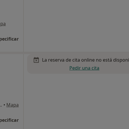
pa
pecificar
La reserva de cita online no está dispon
Pedir una cita
12-A (Entresuelo 2), Ontinyent
•
Mapa
pecificar