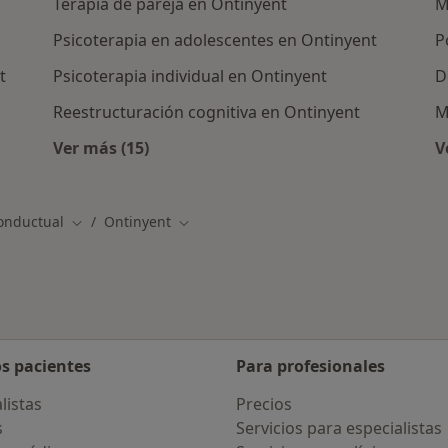
Terapia de pareja en Ontinyent
M
Psicoterapia en adolescentes en Ontinyent
P
t
Psicoterapia individual en Ontinyent
D
Reestructuración cognitiva en Ontinyent
M
Ver más (15)
V
as en Ontinyent
Más en esta categoría: Otros servicios en 
Conductual
Ontinyent
Cambiar de ciudad
Cambiar de ciudad
os pacientes
Para profesionales
listas
Precios
s
Servicios para especialistas