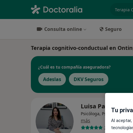
especiali
Consulta online
Seguro
Terapia cognitivo-conductual en Ontiny
¿Cuál es tu compañía aseguradora?
Adeslas
DKV Seguros
Luisa Pastor Mar
Tu priv
Psicóloga, Psicóloga infant
más
Al aceptar,
25 opiniones
tecnologías