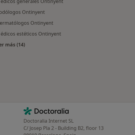
édicos generales Ontinyent
odólogos Ontinyent
ermatólogos Ontinyent
édicos estéticos Ontinyent
er más (14)
Ontinyent
Más en esta categoría: Especialistas más solicitados
Contacto
Doctoralia - Página de inicio
Doctoralia Internet SL
C/ Josep Pla 2 - Building B2, floor 13