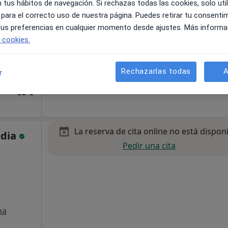
 tus hábitos de navegación. Si rechazas todas las cookies, solo uti
 para el correcto uso de nuestra página. Puedes retirar tu consenti
 tus preferencias en cualquier momento desde ajustes. Más informa
e cookies.
Rechazarlas todas
A
r
ntinyent
55 €
La reserva de cita online no está dispon
ndia
Pedir una cita
pa