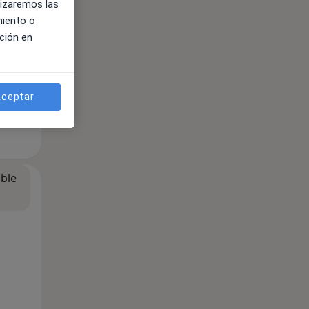
lizaremos las
miento o
ción en
ceptar
ible