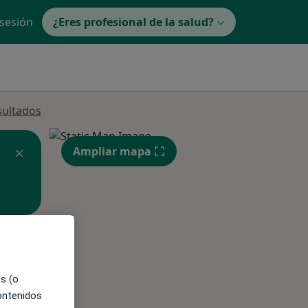
 sesión
¿Eres profesional de la salud?
sultados
Ampliar mapa
ible
es (o
contenidos