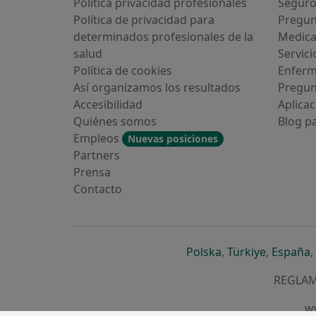
Política privacidad profesionales
Seguro
Política de privacidad para
Pregun
determinados profesionales de la
Medic
salud
Servici
Política de cookies
Enfer
Así organizamos los resultados
Pregun
Accesibilidad
Aplicac
Quiénes somos
Blog p
Empleos
Nuevas posiciones
Partners
Prensa
Contacto
se abre en una n
se abre 
s
Polska
,
Türkiye
,
España
,
REGLAME
ww