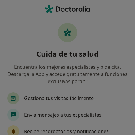
Men
Terapia De Duelo • Estepona, Málaga
Filtros
• 1
Seguro
Mapa
Terapia de duelo en Estepona: clínicas y
Cuida de tu salud
especialistas
Así organizamos los resultados
Encuentra los mejores especialistas y pide cita.
Descarga la App y accede gratuitamente a funciones
exclusivas para ti:
¿Qué especialidad estás buscando?
Psicólogo
Logopeda
Psicólogo infantil
Gestiona tus visitas fácilmente
Envía mensajes a tus especialistas
Recibe recordatorios y notificaciones