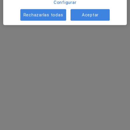
Configurar
Terapia de duelo
60 €
Rechazarlas todas
Aceptar
Este especialista no ofrece reserva de cita online en esta dirección.
Pedir una cita
Silvia P. Aguilar Morales
·
Ver más
Psicóloga
5 opiniones
Dirección
Online