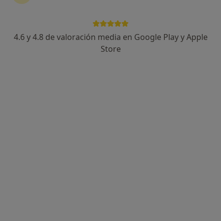
4.6 y 4.8 de valoración media en Google Play y Apple
F. Lidia Martínez Suárez
Store
·
Ver más
Psicóloga
37 opiniones
Dirección
Online
Calle 28 de febrero, número 13, San Pedro de Alcántara
•
Mapa
Psicología Avanzada San Pedro de Alcántara
Terapia de duelo
Precio sin especificar
Este especialista no ofrece reserva de cita online en esta dirección.
Pedir una cita