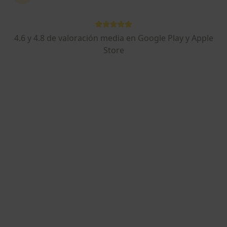
4.6 y 4.8 de valoración media en Google Play y Apple
Dr. Manuel Vivas Fernández
Store
·
Ver más
Psicólogo
44 opiniones
Dirección
Online
Calle Rey Ali 13, Jaén
•
Mapa
Consulta presencial
Terapia de pareja
75 €
Este especialista no ofrece reserva de cita online en esta dirección.
Pedir una cita