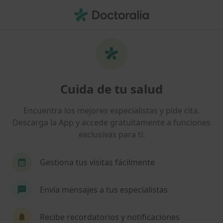
Men
Terapia De Pareja • Jaén, Jaén
Filtros
• 1
Seguro
Mapa
Terapia de pareja en Jaén: clínicas y
Cuida de tu salud
especialistas
Así organizamos los resultados
Encuentra los mejores especialistas y pide cita.
Descarga la App y accede gratuitamente a funciones
exclusivas para ti:
¿Qué tipo de visita quieres reservar?
Terapia de pareja
Primera visita terapia de pa
Gestiona tus visitas fácilmente
Envía mensajes a tus especialistas
Recibe recordatorios y notificaciones