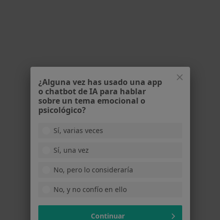
Marisa Gomez Armenteros
·
Ver más
Psicóloga
219 opiniones
Dirección
Online
¿Alguna vez has usado una app
C/Paseo de la estación 13 4º oficina 4, Jaén
•
Mapa
o chatbot de IA para hablar
Consulta Psicología Marisa Gomez
sobre un tema emocional o
psicológico?
Terapia de pareja
Precio sin especificar
Este especialista no ofrece reserva de cita online en esta dirección.
Sí, varias veces
Pedir una cita
Sí, una vez
No, pero lo consideraría
No, y no confío en ello
Continuar