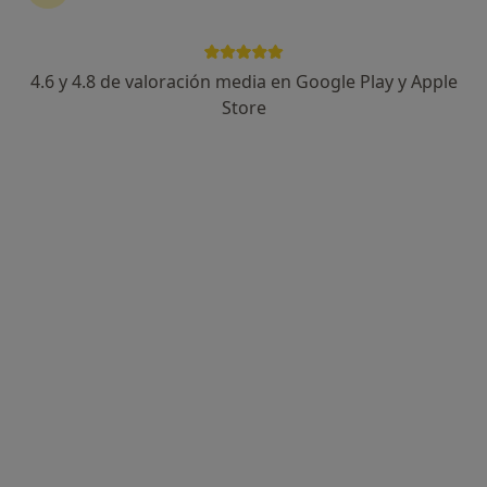
4.6 y 4.8 de valoración media en Google Play y Apple
Dr. Xavier Botet del Castillo
Store
Cirujano general
21 opiniones
Carrer de Gironella, 6, Barcelona
•
Mapa
Clínica Corachan. Edifici Corachan 3. Planta 2. Despatx 2.3
Tiroidectomía total o subtotal
Precio sin especificar
Este especialista no ofrece reserva de cita online en esta dirección.
Pedir una cita