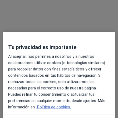
Dr. Miguel Rull Lluch
Tu privacidad es importante
·
Ver más
Cirujano general
139 opiniones
Al aceptar, nos permites a nosotros y a nuestros
colaboradores utilizar cookies (o tecnologías similares)
Dirección 1
Dirección 2
Online
para recopilar datos con fines estadísiticos y ofrecer
contenidos basados en tus hábitos de navegación. Si
rechazas todas las cookies, solo utilizaremos las
Carrer de Torras i Pujalt, 11 2a planta despacho 2.7, Barcelona
•
Mapa
necesarias para el correcto uso de nuestra página.
Clínica Sagrada Família
Puedes retirar tu consentimiento o actualizar tus
Tiroidectomía total o subtotal
Precio sin especificar
preferencias en cualquier momento desde ajustes. Más
Este especialista no ofrece reserva de cita online en esta dirección.
información en
Política de cookies.
Pedir una cita