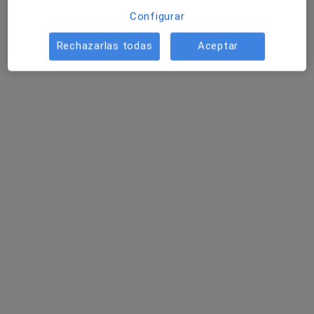
Configurar
Rechazarlas todas
Aceptar
Dr. Manuel Bardaji Bofill
·
Ver más
Cirujano general
56 opiniones
Carrer de la Marquesa de Vilallonga 12, Barcelona
•
Mapa
Centro Médico Teknon - Consultorios
Tiroidectomía total o subtotal
Precio sin especificar
Este servicio no está disponible.
Otros servicios