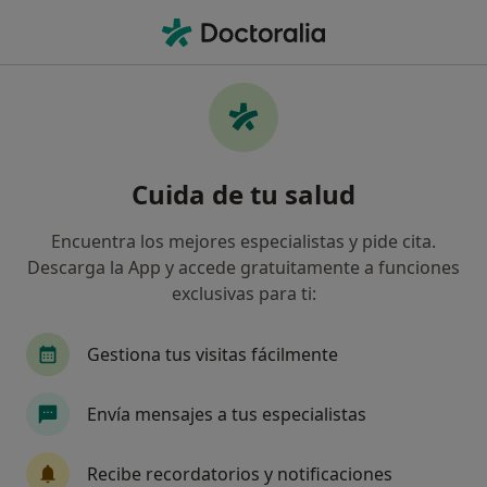
Men
Tiroidectomía Total O Subtotal • Barcelona, Barcelona
Filtros
• 1
Seguro
Mapa
Tiroidectomía total o subtotal en Barcelona:
Cuida de tu salud
clínicas y especialistas
Así organizamos los resultados
Encuentra los mejores especialistas y pide cita.
Descarga la App y accede gratuitamente a funciones
exclusivas para ti:
¿Qué especialidad estás buscando?
Cirujano general
Digestólogo
Angiólogo y
Gestiona tus visitas fácilmente
Envía mensajes a tus especialistas
Recibe recordatorios y notificaciones