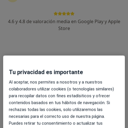
4.6 y 4.8 de valoración media en Google Play y Apple
Dr. Marco Antonio Amaya Benítez
Store
·
Ver más
Cirujano plástico
596 opiniones
Dirección
Online
Tu privacidad es importante
Calle de Juan Bravo, 39, Madrid
•
Mapa
Complejo Hospitalario Ruber Juan Bravo
Al aceptar, nos permites a nosotros y a nuestros
Trasplantes tendones por parálisis facial
Precio sin especificar
colaboradores utilizar cookies (o tecnologías similares)
para recopilar datos con fines estadísiticos y ofrecer
Este servicio no está disponible.
contenidos basados en tus hábitos de navegación. Si
Otros servicios
rechazas todas las cookies, solo utilizaremos las
necesarias para el correcto uso de nuestra página.
Puedes retirar tu consentimiento o actualizar tus