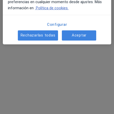
preferencias en cualquier momento desde ajustes. Más
información en
Política de cookies.
Configurar
Rechazarlas todas
Aceptar
Dr. José Ramón Castelló Fortet
·
Ver más
Cirujano plástico
2 opiniones
Juan Bravo, 25 bajo izda, Madrid
•
Mapa
Consultorio privado
Trasplantes tendones por parálisis facial
Precio sin especificar
Este especialista no ofrece reserva de cita online en esta dirección.
Pedir una cita