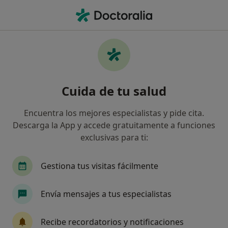
Men
Trasplantes Tendones Por Parálisis Facial • Madrid, Madrid
Filtros
• 1
Seguro
Mapa
Trasplantes tendones por parálisis facial en
Cuida de tu salud
Madrid: clínicas y especialistas
Así organizamos los resultados
Encuentra los mejores especialistas y pide cita.
Descarga la App y accede gratuitamente a funciones
exclusivas para ti:
¿Qué especialidad estás buscando?
Cirujano plástico
Dermatólogo
Neurólog
Gestiona tus visitas fácilmente
Envía mensajes a tus especialistas
Recibe recordatorios y notificaciones