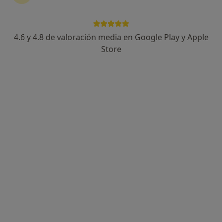
4.6 y 4.8 de valoración media en Google Play y Apple
Dr. Libardo Felipe Lizarazo Rojas
Store
·
Ver más
Médico estético
312 opiniones
Calle de Sorní 32, Valencia
•
Mapa
DR. LIBARDO F. LIZARAZO ROJAS
Tratamiento con hilos tensores
desde 90 €
Este especialista no ofrece reserva de cita online en esta dirección.
Pedir una cita