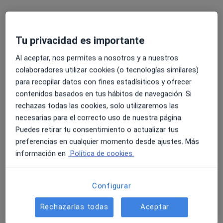
Este especialista no ofrece reserva de cita online en esta dirección.
Pedir una cita
Tu privacidad es importante
Al aceptar, nos permites a nosotros y a nuestros
colaboradores utilizar cookies (o tecnologías similares)
para recopilar datos con fines estadísiticos y ofrecer
contenidos basados en tus hábitos de navegación. Si
rechazas todas las cookies, solo utilizaremos las
necesarias para el correcto uso de nuestra página.
Puedes retirar tu consentimiento o actualizar tus
Dra. Iuliia Kochergina
preferencias en cualquier momento desde ajustes. Más
·
Ver más
Médica estética
información en
Política de cookies.
330 opiniones
Calle de Sueca 75, bajo izq, Valencia
•
Mapa
Configurar
Medicina estética Dra. Julia
Tratamiento con hilos tensores
desde 80 €
Rechazarlas todas
Aceptar
Este servicio no está disponible.