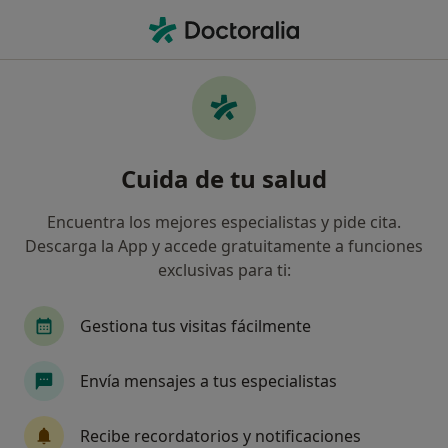
Men
Tratamiento Con Hilos Tensores • Valencia, Valencia
Filtros
• 1
Seguro
Mapa
Tratamiento con hilos tensores en Valencia:
Cuida de tu salud
clínicas y especialistas
Así organizamos los resultados
Encuentra los mejores especialistas y pide cita.
Descarga la App y accede gratuitamente a funciones
exclusivas para ti:
¿Qué especialidad estás buscando?
Médico estético
Cirujano plástico
Médico 
Gestiona tus visitas fácilmente
Envía mensajes a tus especialistas
Recibe recordatorios y notificaciones