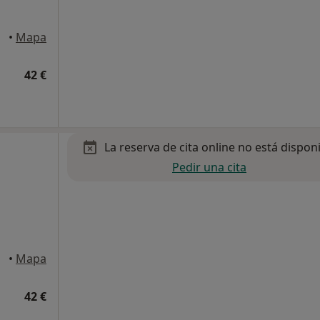
equinto
•
Mapa
42 €
La reserva de cita online no está dispon
Pedir una cita
equinto
•
Mapa
42 €