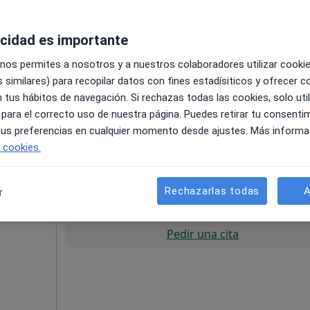
acidad es importante
 nos permites a nosotros y a nuestros colaboradores utilizar cooki
 similares) para recopilar datos con fines estadísiticos y ofrecer 
 tus hábitos de navegación. Si rechazas todas las cookies, solo uti
 para el correcto uso de nuestra página. Puedes retirar tu consenti
a 6, Local A, Sevilla
•
Mapa
 tus preferencias en cualquier momento desde ajustes. Más informa
e cookies.
pecificar
Rechazarlas todas
A
r
La reserva de cita online no está dispon
Pedir una cita