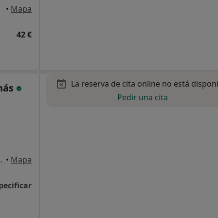
equinto
•
Mapa
42 €
La reserva de cita online no está dispon
inás
Pedir una cita
a 6, Local A, Sevilla
•
Mapa
pecificar