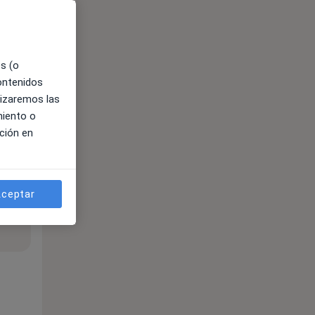
es (o
contenidos
lizaremos las
miento o
ción en
ceptar
ible