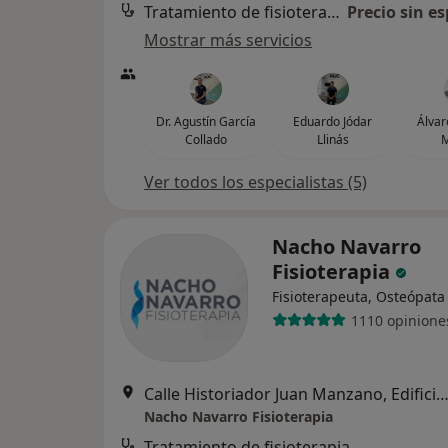
Tratamiento de fisioterapia
Precio sin es
Mostrar más servicios
Dr. Agustín García
Eduardo Jódar
Álvar
Collado
Llinás
Ver todos los especialistas (5)
Nacho Navarro
Fisioterapia
Fisioterapeuta, Osteópata
1110 opinione
Calle Historiador Juan Manzano, Edificio Palmera Center, Portal 2, Oficina 53., Mont
Nacho Navarro Fisioterapia
Tratamiento de fisioterapia