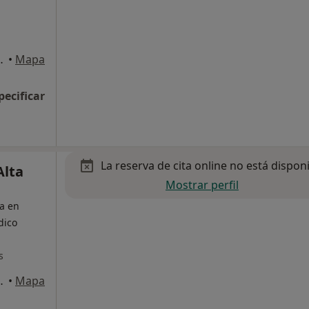
a 6, Local A, Sevilla
•
Mapa
pecificar
La reserva de cita online no está dispon
Alta
Mostrar perfil
ta en
dico
s
a 6, Local A, Sevilla
•
Mapa