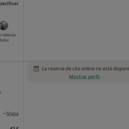
pecificar
o Valencia
Muñoz
La reserva de cita online no está dispon
Mostrar perfil
s
equinto
•
Mapa
42 €