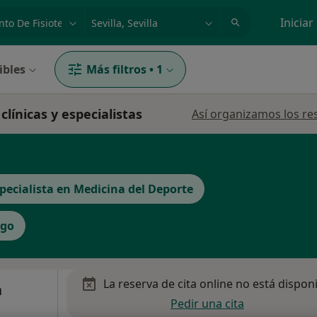
dad, enfermedad o nombre
p. ej. Madrid
Iniciar
ibles
Más filtros
•
1
clínicas y especialistas
Así organizamos los re
pecialista en Medicina del Deporte
ogo
La reserva de cita online no está dispon
a
Pedir una cita