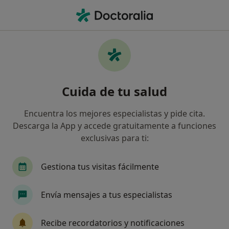
Men
¿Qué estás buscando?
Página De Inicio
Servicios
Tratamiento De Hemorroides Con Láser
Tratamiento de hemorroides con
Cuida de tu salud
láser - Información, expertos y
Encuentra los mejores especialistas y pide cita.
preguntas frecuentes
Descarga la App y accede gratuitamente a funciones
exclusivas para ti:
Otros nombres: Hemorroides. Coagulación.
Tratamiento con laser o bandas elásticas
Gestiona tus visitas fácilmente
Hay varias técnicas de cirugía menor (que no
precisan de anestesia general)y están indicadas en
Envía mensajes a tus especialistas
grado I a III: Procedimiento con bandas elásticas: se
coloca una liga de alrededor de la hemorroide y
Recibe recordatorios y notificaciones
causa estrangulación seguida por la cicatrización.