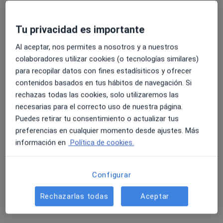
Manuel Bardaji Bofill
Tu privacidad es importante
Cirujano general
Barcelona
Al aceptar, nos permites a nosotros y a nuestros
colaboradores utilizar cookies (o tecnologías similares)
Reservar cita
para recopilar datos con fines estadísiticos y ofrecer
Juan Alfonso Castilla Cabezas
contenidos basados en tus hábitos de navegación. Si
rechazas todas las cookies, solo utilizaremos las
Cirujano general, Cirujano bariátrico
necesarias para el correcto uso de nuestra página.
Córdoba
Puedes retirar tu consentimiento o actualizar tus
preferencias en cualquier momento desde ajustes. Más
Reservar cita
información en
Política de cookies.
Antoni Oliva Soler
Configurar
Cirujano general
Barcelona
Rechazarlas todas
Aceptar
Reservar cita