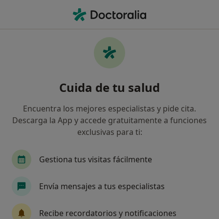
Men
Tratamiento Del Dolor De Columna • Torrejón de Ardoz, Madrid
Filtros
• 1
Mapa
Tratamiento del dolor de columna en
Cuida de tu salud
Torrejón de Ardoz: clínicas y especialistas
Así organizamos los resultados
Encuentra los mejores especialistas y pide cita.
Descarga la App y accede gratuitamente a funciones
exclusivas para ti:
Gestiona tus visitas fácilmente
Envía mensajes a tus especialistas
Camille Haetty
Recibe recordatorios y notificaciones
·
Ver más
Fisioterapeuta