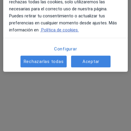
rechazas todas las cookies, solo utilizaremos las
necesarias para el correcto uso de nuestra página.
Puedes retirar tu consentimiento o actualizar tus
Iris Jeeneth Gordillo Garcia
preferencias en cualquier momento desde ajustes. Más
·
Ver más
Fisioterapeuta
información en
Política de cookies.
27 opiniones
San Asturio Serrano 19, Alcalá de Henares
•
Mapa
Configurar
Atención a domicilio
Rechazarlas todas
Aceptar
Tratamiento del dolor de columna
35 €
Este especialista no ofrece reserva de cita online en esta dirección.
Pedir una cita