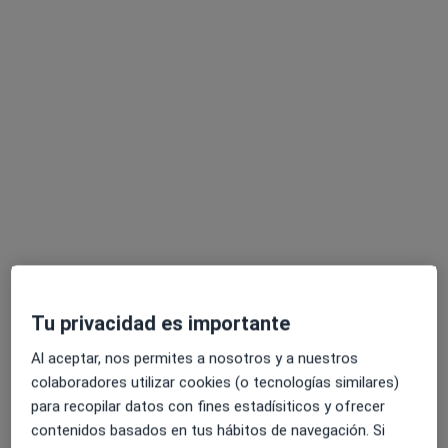
Ana Campaña Mesa
·
Ver más
Fisioterapeuta
66 opiniones
C. Federico García Lorca 9, Alcalá de Henares
•
Mapa
FisioSana
Tratamiento del dolor de columna
Precio sin especificar
Este especialista no ofrece reserva de cita online en esta dirección.
Pedir una cita
Tu privacidad es importante
Al aceptar, nos permites a nosotros y a nuestros
colaboradores utilizar cookies (o tecnologías similares)
para recopilar datos con fines estadísiticos y ofrecer
contenidos basados en tus hábitos de navegación. Si