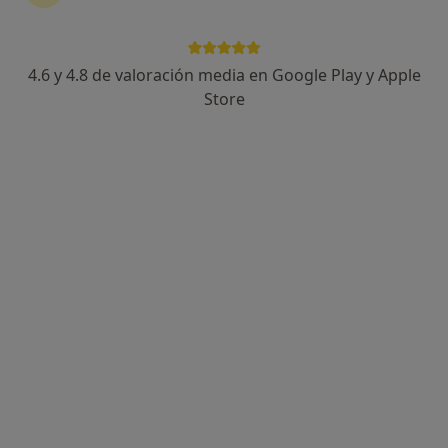
14 opiniones
Experta en la fisioterapia de la Mujer y Deportiva
4.6 y 4.8 de valoración media en Google Play y Apple
Graduada en Physiotherapie Schule Ortenau
Store
Alemania
Los pacientes valoran mi simpatía
Calle Miami 41, Madrid
•
Mapa
Camille Haetty Fisioterapia
Tratamiento del dolor de columna
55 €
Este especialista no ofrece reserva de cita online en esta dirección.
Pedir una cita