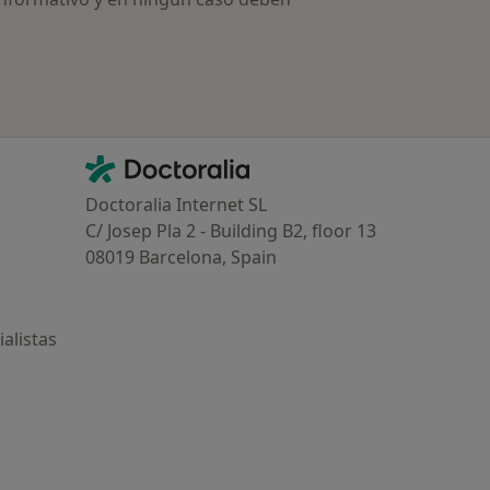
Contacto
Doctoralia - Página de inicio
Doctoralia Internet SL
C/ Josep Pla 2 - Building B2, floor 13
08019 Barcelona, Spain
alistas