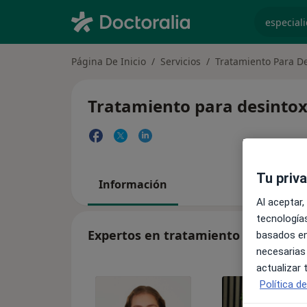
especiali
Página De Inicio
Servicios
Tratamiento Para De
Tratamiento para desintoxi
Tu priv
Información
Al aceptar,
tecnologías
Expertos en tratamiento para desin
basados en
necesarias
actualizar
Política d