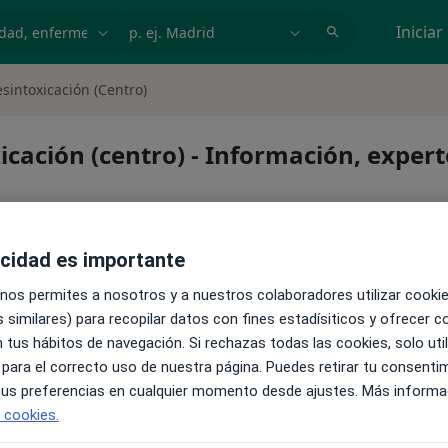
dad, enfermedad o nombre
p. ej. Madrid
Iniciar
sintoxicación (Centro)
cación (centro) - Información, exper
acidad es importante
 nos permites a nosotros y a nuestros colaboradores utilizar cooki
 similares) para recopilar datos con fines estadísiticos y ofrecer 
toxicación (centro)
 tus hábitos de navegación. Si rechazas todas las cookies, solo uti
 para el correcto uso de nuestra página. Puedes retirar tu consenti
 tus preferencias en cualquier momento desde ajustes. Más informa
e cookies.