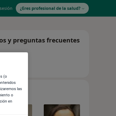
 sesión
¿Eres profesional de la salud?
tos y preguntas frecuentes
es (o
contenidos
lizaremos las
miento o
ción en