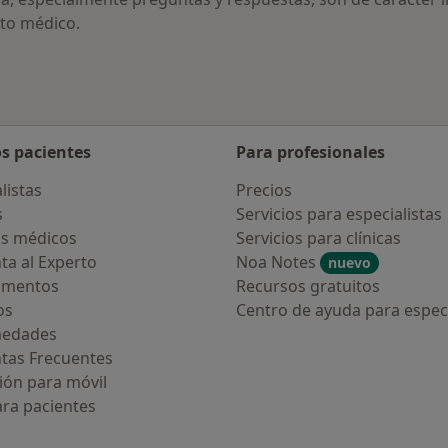
to médico.
os pacientes
Para profesionales
listas
Precios
s
Servicios para especialistas
s médicos
Servicios para clínicas
ta al Experto
Noa Notes
nuevo
amentos
Recursos gratuitos
os
Centro de ayuda para especi
medades
tas Frecuentes
ión para móvil
ara pacientes