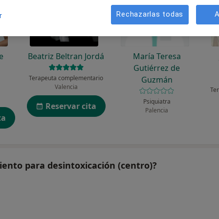
Rechazarlas todas
A
r
e
Beatriz Beltran Jordá
María Teresa
Gutiérrez de
Terapeuta complementario
Guzmán
Valencia
Te
Psiquiatra
Reservar cita
Palencia
ta
iento para desintoxicación (centro)?