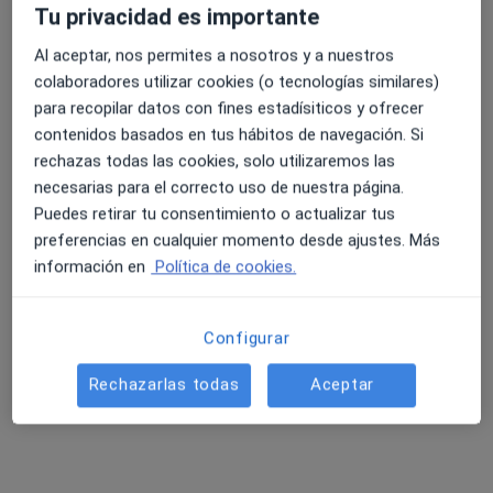
Tu privacidad es importante
Al aceptar, nos permites a nosotros y a nuestros
4.6 y 4.8 de valoración media en Google Play y Apple
colaboradores utilizar cookies (o tecnologías similares)
Dr. Jesus Angel Lozano Garcia
Store
para recopilar datos con fines estadísiticos y ofrecer
contenidos basados en tus hábitos de navegación. Si
·
Ver más
Forense, Acupuntor, Terapeuta complementario
rechazas todas las cookies, solo utilizaremos las
70 opiniones
necesarias para el correcto uso de nuestra página.
Gran Vía de San Marcos, 7, ºA 24001, León
•
Mapa
Puedes retirar tu consentimiento o actualizar tus
Valoración del daño corporal
Precio sin especificar
preferencias en cualquier momento desde ajustes. Más
información en
Política de cookies.
Este servicio no está disponible.
Otros servicios
Configurar
Rechazarlas todas
Aceptar
Búsquedas relacionadas
Aseguradoras en León
Especialistas con Asisa en León