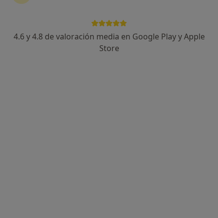
4.6 y 4.8 de valoración media en Google Play y Apple
Helios Benito Díaz
Store
·
Ver más
Fisioterapeuta
428 opiniones
Calle Juan Carlos I 12, Boadilla del Monte
•
Mapa
Clínica FisioHeben
Vendaje funcional
55 €
Este especialista no ofrece reserva de cita online en esta dirección.
Pedir una cita