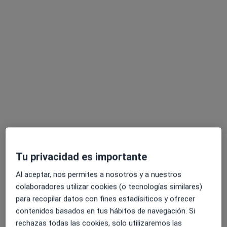
Sergio Díaz García
·
Ver más
Fisioterapeuta
44 opiniones
Calle Juan Carlos I 12, Boadilla del Monte
•
Mapa
Clínica FisioHeben
Vendaje funcional
55 €
Este especialista no ofrece reserva de cita online en esta dirección.
Pedir una cita
Tu privacidad es importante
Al aceptar, nos permites a nosotros y a nuestros
colaboradores utilizar cookies (o tecnologías similares)
para recopilar datos con fines estadísiticos y ofrecer
contenidos basados en tus hábitos de navegación. Si
rechazas todas las cookies, solo utilizaremos las