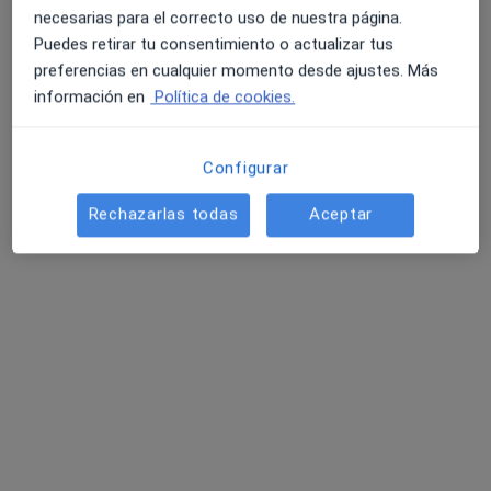
necesarias para el correcto uso de nuestra página.
Puedes retirar tu consentimiento o actualizar tus
preferencias en cualquier momento desde ajustes. Más
Clínica FisioHeben
información en
Política de cookies.
Fisioterapeuta, Psicólogo
765 opiniones
Configurar
Calle Juan Carlos I 12, Boadilla del Monte
•
Mapa
Clínica FisioHeben
Rechazarlas todas
Aceptar
Vendaje funcional
55 €
Mostrar más servicios
Helios Benito Díaz
Carolina Rodrigo
Sergio Díaz García
Avilés
Ningún profesional de este centro tiene citas disponibles
Mostrar perfil