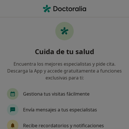
Men
Vendaje Funcional • Majadahonda, Madrid
Filtros
• 1
Seguro
Mapa
Vendaje funcional en Majadahonda: clínicas
Cuida de tu salud
y especialistas
Así organizamos los resultados
Encuentra los mejores especialistas y pide cita.
Descarga la App y accede gratuitamente a funciones
exclusivas para ti:
¿Qué especialidad estás buscando?
Fisioterapeuta
Especialista en Medicina del D
Gestiona tus visitas fácilmente
Envía mensajes a tus especialistas
Recibe recordatorios y notificaciones