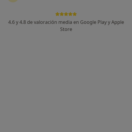
4.6 y 4.8 de valoración media en Google Play y Apple
Dr. Rafael Peñafiel Burkhardt
Store
·
Ver más
Cardiólogo, Especialista en medicina del deporte
C. Alfonso XI, 18, Alcalá La Real
•
Mapa
Policlinica Cibeles
Visita de revisión
Precio sin especificar
Este especialista no ofrece reserva de cita online en esta dirección.
Pedir una cita