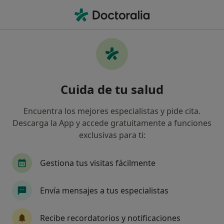
Men
Visita De Revisión • Motril, Granada
Filtros
• 1
Seguro
Mapa
Visita de revisión en Motril: clínicas y
Cuida de tu salud
especialistas
Así organizamos los resultados
Encuentra los mejores especialistas y pide cita.
Descarga la App y accede gratuitamente a funciones
exclusivas para ti:
¿Qué especialidad estás buscando?
Cardiólogo
Logopeda
Neurólogo
Den
Gestiona tus visitas fácilmente
Envía mensajes a tus especialistas
Recibe recordatorios y notificaciones