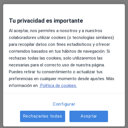
Dr. Antonio Caballero Mateos
Tu privacidad es importante
Digestólogo
Al aceptar, nos permites a nosotros y a nuestros
12 opiniones
colaboradores utilizar cookies (o tecnologías similares)
para recopilar datos con fines estadísiticos y ofrecer
Dirección
Online
contenidos basados en tus hábitos de navegación. Si
rechazas todas las cookies, solo utilizaremos las
Av. Enrique Martín Cuevas, s/n, , Motril
•
Mapa
necesarias para el correcto uso de nuestra página.
Hospital Santa Ana, Motril
Puedes retirar tu consentimiento o actualizar tus
Visita de revisión
Servicio gratuito
preferencias en cualquier momento desde ajustes. Más
información en
Política de cookies.
Este especialista no ofrece reserva de cita online en esta dirección.
Pedir una cita
Configurar
Rechazarlas todas
Aceptar