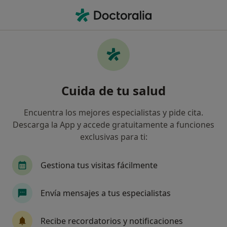
Men
Visita Ginecología Y Obstetricia • Ibiza, Ibiza
Filtros
• 1
Seguro
Mapa
Visita Ginecología y Obstetricia en Ibiza:
Cuida de tu salud
clínicas y especialistas
Así organizamos los resultados
Encuentra los mejores especialistas y pide cita.
Descarga la App y accede gratuitamente a funciones
exclusivas para ti:
¿Qué especialidad estás buscando?
Ginecólogo
Urólogo
Cirujano plástico
Gestiona tus visitas fácilmente
Envía mensajes a tus especialistas
Recibe recordatorios y notificaciones