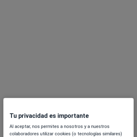
Dra. Marta Recio Rodríguez
·
Ver más
Ginecóloga, Sexóloga
777 opiniones
Dirección
Online
planta calle, Ibiza
•
Mapa
Clinica Eiviluxury
Visita Ginecología y Obstetricia
150 €
Este especialista no ofrece reserva de cita online en esta dirección.
Tu privacidad es importante
Pedir una cita
Al aceptar, nos permites a nosotros y a nuestros
colaboradores utilizar cookies (o tecnologías similares)