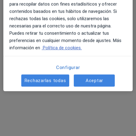
para recopilar datos con fines estadísiticos y ofrecer
contenidos basados en tus hábitos de navegación. Si
rechazas todas las cookies, solo utilizaremos las
necesarias para el correcto uso de nuestra página.
Puedes retirar tu consentimiento o actualizar tus
preferencias en cualquier momento desde ajustes. Más
Clínica Dra.Picazo
información en
Política de cookies.
Ginecólogo
29 opiniones
Configurar
C/ Pedro Francés, 39, Ibiza
•
Mapa
Rechazarlas todas
Aceptar
Clínica Dra.Picazo
Visita Ginecología y Obstetricia
Servicio gratuito
Mostrar más servicios
Dra. Elisa Burgos
Osuna