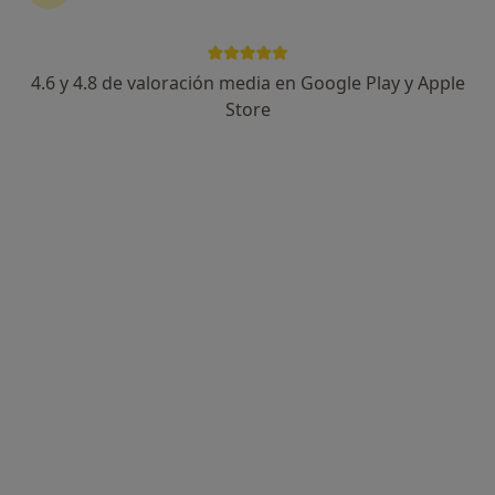
4.6 y 4.8 de valoración media en Google Play y Apple
Dra. Elisa Burgos Osuna
Store
·
Ver más
Ginecólogo
110 opiniones
C/ Pedro Francés, 39, Ibiza
•
Mapa
Clínica Dra.Picazo
Visita Ginecología y Obstetricia
Servicio gratuito
Este especialista no ofrece reserva de cita online en esta dirección.
Pedir una cita