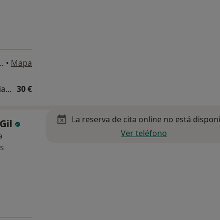
LVADOR 79, Palma de Mallorca
•
Mapa
Visita Medicina Complementaria y terapias alternativas
30 €
La reserva de cita online no está dispon
 Gil
Ver teléfono
a
s