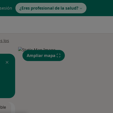
 sesión
¿Eres profesional de la salud?
s los
Ampliar mapa
ible