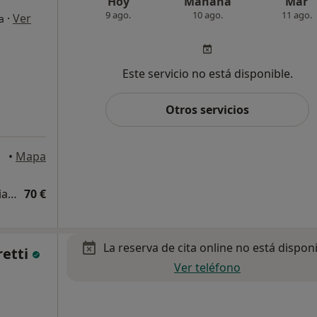
Hoy
Mañana
Mar
9 ago.
10 ago.
11 ago.
·
Ver
a
Este servicio no está disponible.
Otros servicios
orca
•
Mapa
Visita Medicina Complementaria y terapias alternativas
70 €
La reserva de cita online no está dispon
retti
Ver teléfono