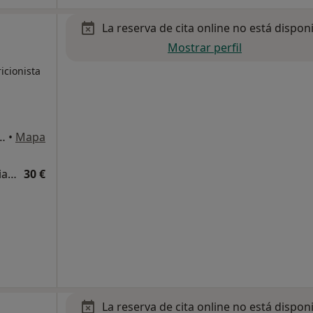
La reserva de cita online no está dispon
Mostrar perfil
icionista
LVADOR 79, Palma de Mallorca
•
Mapa
Visita Medicina Complementaria y terapias alternativas
30 €
La reserva de cita online no está dispon