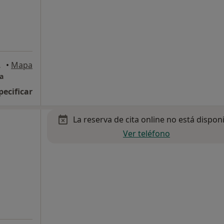
allorca
•
Mapa
na
pecificar
La reserva de cita online no está dispon
Ver teléfono