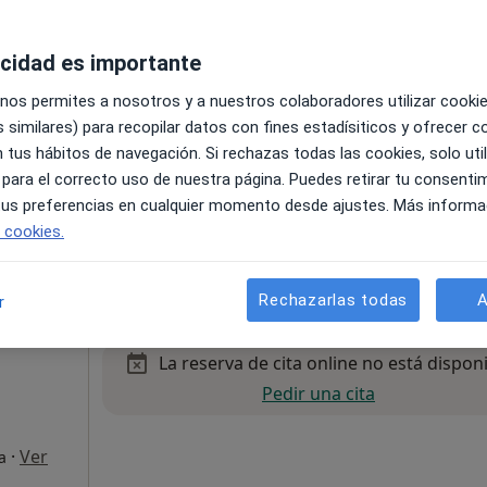
Pedir una cita
acidad es importante
 nos permites a nosotros y a nuestros colaboradores utilizar cooki
 similares) para recopilar datos con fines estadísiticos y ofrecer 
 tus hábitos de navegación. Si rechazas todas las cookies, solo uti
 para el correcto uso de nuestra página. Puedes retirar tu consenti
 tus preferencias en cualquier momento desde ajustes. Más informa
apa
e cookies.
Visita Medicina Complementaria y terapias alternativas
60 €
Rechazarlas todas
A
r
La reserva de cita online no está dispon
Pedir una cita
·
Ver
a