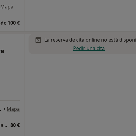
Mapa
de 100 €
La reserva de cita online no está dispon
Pedir una cita
re
a de Mallorca
•
Mapa
Visita Medicina Complementaria y terapias alternativas
80 €