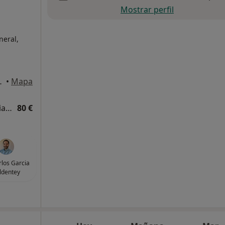
Mostrar perfil
neral,
a de Mallorca
•
Mapa
Visita Medicina Complementaria y terapias alternativas
80 €
rlos Garcia
ldentey