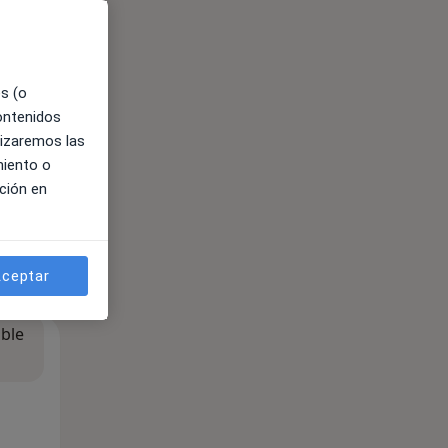
es (o
contenidos
lizaremos las
miento o
ción en
ceptar
ible