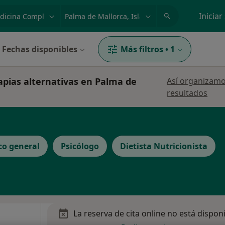
dad, enfermedad o nombre
p. ej. Madrid
Iniciar
Fechas disponibles
Más filtros
•
1
apias alternativas en Palma de
Así organizamo
resultados
co general
Psicólogo
Dietista Nutricionista
La reserva de cita online no está dispon