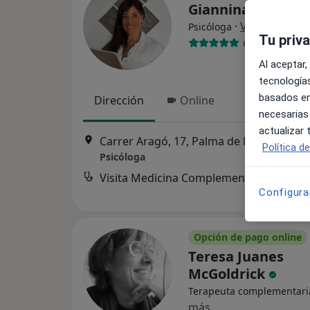
Giannina Vallone
·
Ver más
Psicóloga
Tu priv
6 opiniones
Al aceptar,
tecnologías
basados en
Dirección
Online
necesarias
actualizar
Carrer Aragó, 17, Palma de Mallorca
•
M
Política d
Psicóloga
Configura
Opción de pago online
Teresa Juanes
McGoldrick
Terapeuta complementari
más