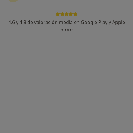
4.6 y 4.8 de valoración media en Google Play y Apple
Puri Gorritxo
Store
·
Ver más
Psicóloga
34 opiniones
Dirección
Online
Luis Lopez Oses Kalea 10, Getxo
•
Mapa
Centro de Psicología Puri Gorritxo
Visita Psicología
55 €
Este especialista no ofrece reserva de cita online en esta dirección.
Pedir una cita