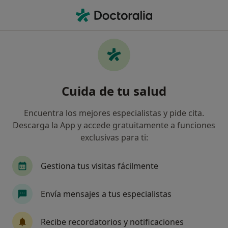
Men
Visita Psicología • Portugalete, Vizcaya
Filtros
• 1
Seguro
Mapa
Visita Psicología en Portugalete: clínicas y
Cuida de tu salud
especialistas
Así organizamos los resultados
Encuentra los mejores especialistas y pide cita.
Descarga la App y accede gratuitamente a funciones
exclusivas para ti:
¿Qué especialidad estás buscando?
Psicólogo
Fisioterapeuta
Logopeda
P
Gestiona tus visitas fácilmente
Envía mensajes a tus especialistas
Recibe recordatorios y notificaciones