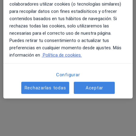
colaboradores utilizar cookies (o tecnologías similares)
Dirección
Online
para recopilar datos con fines estadísiticos y ofrecer
contenidos basados en tus hábitos de navegación. Si
Juan Bautista Zabala Kalea N-12 4 planta Dpto 9, Algorta
•
Mapa
rechazas todas las cookies, solo utilizaremos las
LAURA OLIVA PSICOLOGIA
necesarias para el correcto uso de nuestra página.
Visita Psicología
76 €
Puedes retirar tu consentimiento o actualizar tus
preferencias en cualquier momento desde ajustes. Más
Este especialista no ofrece reserva de cita online en esta dirección.
información en
Política de cookies.
Pedir una cita
Configurar
Rechazarlas todas
Aceptar
Laura Beatriz Hernández Fdez