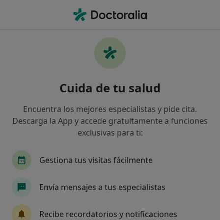
Men
¿Qué estás buscando?
Página De Inicio
Servicios
Visita Psiquiatría
Visita psiquiatría - Información,
Cuida de tu salud
expertos y preguntas frecuentes
Encuentra los mejores especialistas y pide cita.
Descarga la App y accede gratuitamente a funciones
exclusivas para ti:
Información
Pregunta al Experto
Gestiona tus visitas fácilmente
Expertos en visita psiquiatría
Envía mensajes a tus especialistas
Recibe recordatorios y notificaciones