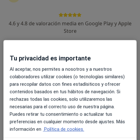
Abdelhamid Mohamed Chaudri
Ziuziu
4.6 y 4.8 de valoración media en Google Play y Apple
Psiquiatra
Store
Málaga
Reservar cita
Jorge Miguel García Téllez
Tu privacidad es importante
Al aceptar, nos permites a nosotros y a nuestros
Psiquiatra, Psiquiatra infantil
Los Barrios
colaboradores utilizar cookies (o tecnologías similares)
para recopilar datos con fines estadísiticos y ofrecer
Reservar cita
contenidos basados en tus hábitos de navegación. Si
rechazas todas las cookies, solo utilizaremos las
Ángel Arribas Hernández
necesarias para el correcto uso de nuestra página.
Puedes retirar tu consentimiento o actualizar tus
Psiquiatra
Madrid
preferencias en cualquier momento desde ajustes. Más
información en
Política de cookies.
Reservar cita