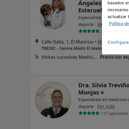
Ángeles Blabia
basados en
Esteruelas
necesarias
actualizar
Especialista en medicina 
Política d
·
Ver más
deporte
35 opiniones
Calle Italia, 1, El Masnou
•
Mapa
Configura
TREDIC - Centre Mèdic El Masnou
Visitas sucesivas Medicina del Deporte
Precio sin es
Dra. Silvia Treviñ
Monjas
Especialista en medicina 
·
Ver más
deporte
117 opiniones