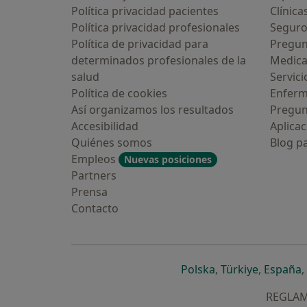
Política privacidad pacientes
Clínica
Política privacidad profesionales
Seguro
Política de privacidad para
Pregun
determinados profesionales de la
Medic
salud
Servici
Política de cookies
Enfer
Así organizamos los resultados
Pregun
Accesibilidad
Aplicac
Quiénes somos
Blog p
Empleos
Nuevas posiciones
Partners
Prensa
Contacto
se abre en una n
se abre 
s
Polska
,
Türkiye
,
España
,
REGLAME