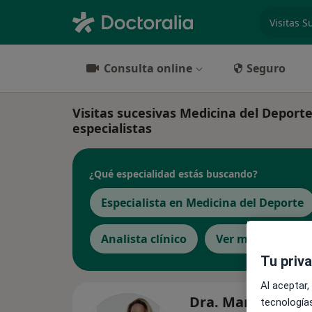
especiali
Consulta online
Seguro
Visitas sucesivas Medicina del Deporte
especialistas
¿Qué especialidad estás buscando?
Especialista en Medicina del Deporte
Analista clínico
Ver más
Tu priv
Al aceptar,
Dra. María De Los
tecnologías