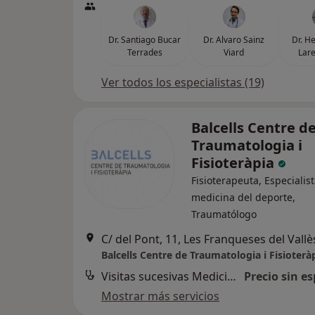
Dr. Santiago Bucar
Dr. Alvaro Sainz
Dr. H
Terrades
Viard
Lare
Ver todos los especialistas (19)
Balcells Centre d
Traumatologia i
Fisioteràpia
Fisioterapeuta, Especialis
medicina del deporte,
Traumatólogo
C/ del Pont, 11, Les Franqueses del Vallè
Balcells Centre de Traumatologia i Fisioterà
Visitas sucesivas Medicina del Deporte
Precio sin es
Mostrar más servicios