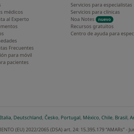
s
Servicios para especialistas
s médicos
Servicios para clínicas
ta al Experto
Noa Notes
nuevo
amentos
Recursos gratuitos
os
Centro de ayuda para especi
medades
tas Frecuentes
ión para móvil
ara pacientes
ueva pestaña
en una nueva pestaña
e abre en una nueva pestaña
se abre en una nueva pestaña
se abre en una nueva pestaña
se abre en una nueva pestaña
se abre en una nueva p
se abre en una
se abre e
se
Italia
,
Deutschland
,
Česko
,
Portugal
,
México
,
Chile
,
Brasil
,
A
NTO (EU) 2022/2065 (DSA) art. 24: 15.395.179 “AMARs” - Ju