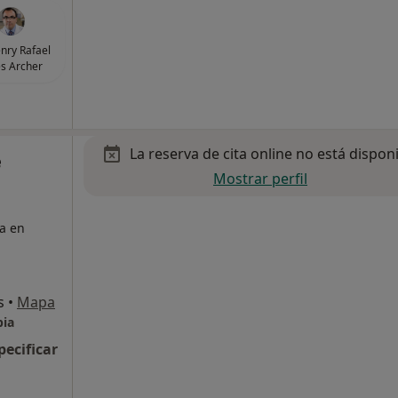
enry Rafael
s Archer
La reserva de cita online no está dispon
e
Mostrar perfil
ta en
s
•
Mapa
pia
pecificar