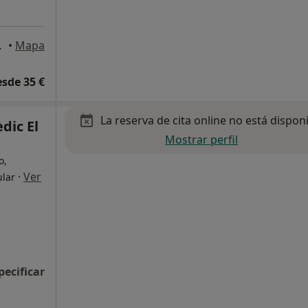
34, Mataró
•
Mapa
esde 35 €
La reserva de cita online no está dispon
dic El
Mostrar perfil
o,
·
Ver
ular
pecificar