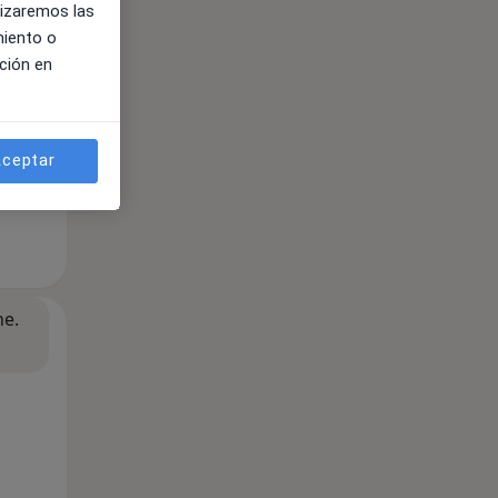
lizaremos las
miento o
ción en
ceptar
ne.