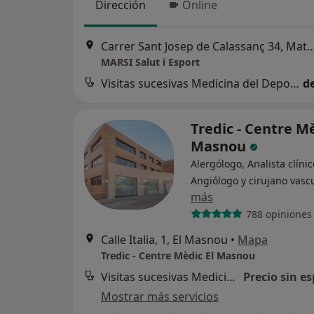
Dirección
Online
Carrer Sant Josep de Calassanç 
MARSI Salut i Esport
Visitas sucesivas Medicina del Deporte
d
Tredic - Centre Mè
Masnou
Alergólogo, Analista clínic
Angiólogo y cirujano vasc
más
788 opiniones
Calle Italia, 1, El Masnou
•
Mapa
Tredic - Centre Mèdic El Masnou
Visitas sucesivas Medicina del Deporte
Precio sin es
Mostrar más servicios