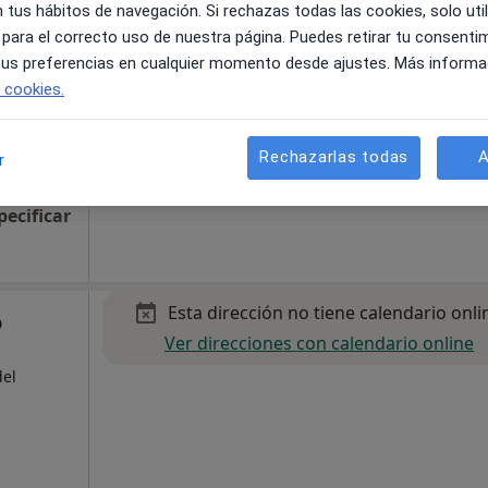
6 ago.
7 ago.
8 ago.
 tus hábitos de navegación. Si rechazas todas las cookies, solo uti
 para el correcto uso de nuestra página. Puedes retirar tu consenti
 tus preferencias en cualquier momento desde ajustes. Más informa
del
e cookies.
Este servicio no está disponible.
Otros servicios
Rechazarlas todas
A
r
pecificar
Esta dirección no tiene calendario onli
o
Ver direcciones con calendario online
del