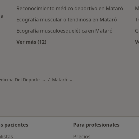
Reconocimiento médico deportivo en Mataró
M
ial
Ecografía muscular o tendinosa en Mataró
T
Ecografía musculoesquelética en Mataró
G
Ver más (12)
V
Más en esta categoría: Otros servicios en 
as en Mataró
edicina Del Deporte
Mataró
Cambiar de ciudad
Cambiar de ciudad
os pacientes
Para profesionales
listas
Precios