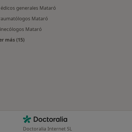
édicos generales Mataró
raumatólogos Mataró
inecólogos Mataró
er más (15)
Mataró
Más en esta categoría: Especialistas más solicitados
Contacto
Doctoralia - Página de inicio
Doctoralia Internet SL