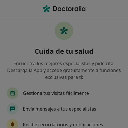
Men
Traumatólogo • Málaga, Málaga
Filtros
Seguro:
Europ-assistance
Traumatólogos de Europ-assistance en
Cuida de tu salud
Málaga
Así organizamos los resultados
Encuentra los mejores especialistas y pide cita.
Descarga la App y accede gratuitamente a funciones
exclusivas para ti:
Gestiona tus visitas fácilmente
Envía mensajes a tus especialistas
Dr. Javier Pérez Cardeña
Recibe recordatorios y notificaciones
·
Ver más
Traumatólogo