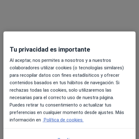
Dr. Francisco Collado Torres
·
Ver más
Traumatólogo
65 opiniones
Paseo de Sancha,15, Málaga
•
Mapa
Clínica del Pilar, S.A.
Acepta Europ-assistance
Tu privacidad es importante
Primera visita Traumatología y Cirugía Ortopédica
Al aceptar, nos permites a nosotros y a nuestros
Este especialista no ofrece reserva de cita online en esta dirección.
colaboradores utilizar cookies (o tecnologías similares)
para recopilar datos con fines estadísiticos y ofrecer
Pedir una cita
contenidos basados en tus hábitos de navegación. Si
rechazas todas las cookies, solo utilizaremos las
necesarias para el correcto uso de nuestra página.
Puedes retirar tu consentimiento o actualizar tus
preferencias en cualquier momento desde ajustes. Más
información en
Política de cookies.