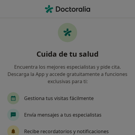
Men
Urólogo • San Lorenzo de El Escorial, Madrid
Filtros
Seguro
Mapa
Urólogos en San Lorenzo de El Escorial
Cuida de tu salud
Así organizamos los resultados
Encuentra los mejores especialistas y pide cita.
Descarga la App y accede gratuitamente a funciones
¿Cuál es tu compañía aseguradora?
exclusivas para ti:
Gestiona tus visitas fácilmente
Envía mensajes a tus especialistas
Recibe recordatorios y notificaciones