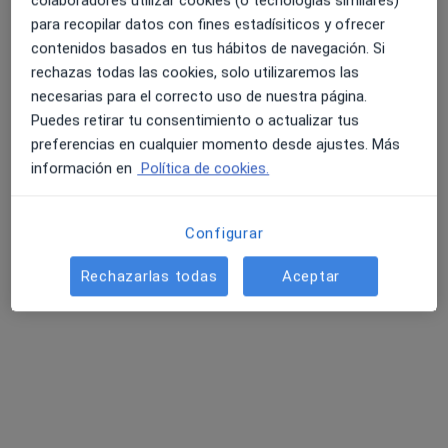
colaboradores utilizar cookies (o tecnologías similares)
tu búsqueda
para recopilar datos con fines estadísiticos y ofrecer
contenidos basados en tus hábitos de navegación. Si
rechazas todas las cookies, solo utilizaremos las
necesarias para el correcto uso de nuestra página.
Puedes retirar tu consentimiento o actualizar tus
preferencias en cualquier momento desde ajustes. Más
información en
Política de cookies.
Giuseppe Maiolino
Configurar
·
Ver más
Urólogo
1 opinión
Rechazarlas todas
Aceptar
Av. Infante Don Luis, 8, Boadilla del Monte
•
Mapa
Affidea Medicentro Boadilla
Primera visita Urología
Precio sin especificar
Este especialista no ofrece reserva de cita online en esta dirección.
Pedir una cita