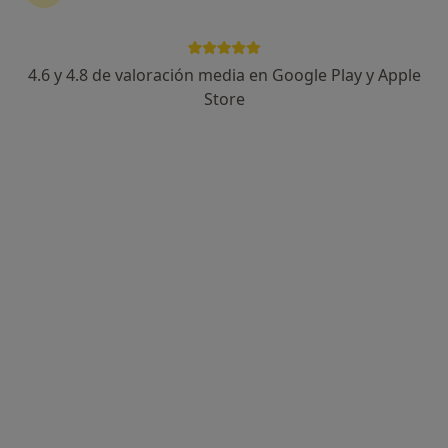
Dr. Alberto López Sierra
Urólogo
4.6 y 4.8 de valoración media en Google Play y Apple
Store
Dirección 1
Dirección 2
Calle Dalí 23, Valdemorillo
•
Mapa
Policlinica Cemei
Primera visita Urología
145 €
Este especialista no ofrece reserva de cita online en esta dirección.
Pedir una cita