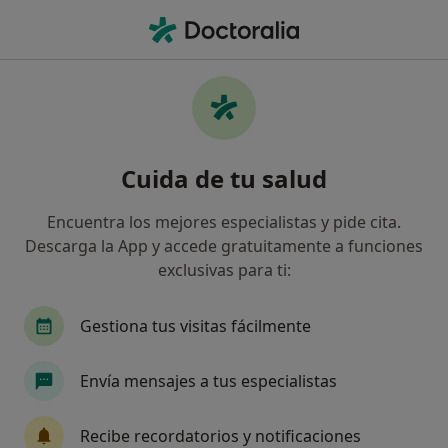
Men
Serviall • Zaragoza, Zaragoza
Filtros
Seguro:
Serviall
Ma
Especialistas de Serviall en Zaragoza
Cuida de tu salud
Así organizamos los resultados
Encuentra los mejores especialistas y pide cita.
Descarga la App y accede gratuitamente a funciones
¿Qué especialidad estás buscando?
exclusivas para ti:
Médico general
Traumatólogo
Alergólogo
Gestiona tus visitas fácilmente
Envía mensajes a tus especialistas
Recibe recordatorios y notificaciones