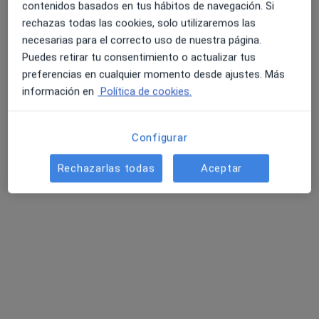
contenidos basados en tus hábitos de navegación. Si
rechazas todas las cookies, solo utilizaremos las
necesarias para el correcto uso de nuestra página.
Puedes retirar tu consentimiento o actualizar tus
preferencias en cualquier momento desde ajustes. Más
Dra. Adriana Pérez
información en
Política de cookies.
·
Ver más
Médica general
64 opiniones
Configurar
Cl. Rafael Alberti, 15, Zaragoza
•
Mapa
Rechazarlas todas
Aceptar
Centro Médico Rey Fernando
Acepta Serviall
Visitas sucesivas Medicina General
Este especialista no ofrece reserva de cita online en esta dirección.
Pedir una cita