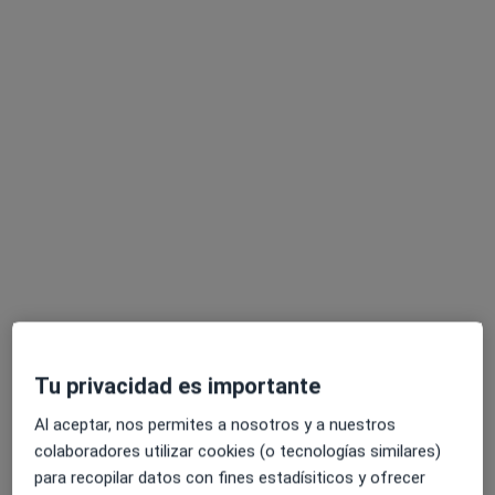
Dra. Etel Carod Benedico
·
Ver más
Médica general
37 opiniones
Cl. Rafael Alberti, 15, Zaragoza
•
Mapa
Centro Médico Rey Fernando
Acepta Serviall
Primera visita Medicina General
Este especialista no ofrece reserva de cita online en esta dirección.
Tu privacidad es importante
Pedir una cita
Al aceptar, nos permites a nosotros y a nuestros
colaboradores utilizar cookies (o tecnologías similares)
para recopilar datos con fines estadísiticos y ofrecer