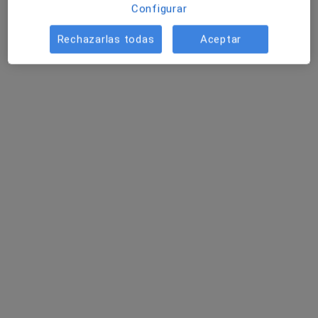
Configurar
649 opiniones
Av. Vallcarca, 151, Barcelona
•
Mapa
Rechazarlas todas
Aceptar
Hospital HM Nou Delfos
Acepta Seguros Cataluña
Ningún profesional de este centro tiene citas disponibles
Mostrar perfil
Hospital Quirón Barcelona
·
Ver más
Alergólogo, Analista clínico, Patólogo