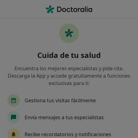
Men
Alergólogo • Barcelona, Barcelona
Filtros
Seguro:
Seguros Cataluña
Alergólogos de Seguros Cataluña en
Cuida de tu salud
Barcelona
Así organizamos los resultados
Encuentra los mejores especialistas y pide cita.
Descarga la App y accede gratuitamente a funciones
exclusivas para ti:
Gestiona tus visitas fácilmente
Envía mensajes a tus especialistas
Dr. Luis Mario Tubella Martí
Recibe recordatorios y notificaciones
Alergólogo