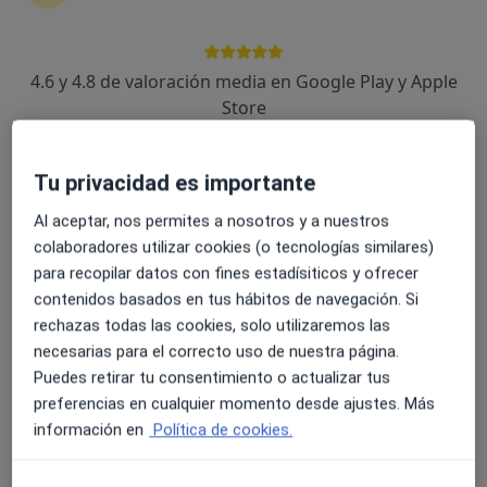
17 opiniones
Av. Vallcarca, 151, Barcelona
•
Mapa
4.6 y 4.8 de valoración media en Google Play y Apple
Hospital HM Delfos
Store
Acepta Seguros Cataluña
Este especialista no ofrece reserva de cita online en esta dirección.
Tu privacidad es importante
Pedir una cita
Al aceptar, nos permites a nosotros y a nuestros
colaboradores utilizar cookies (o tecnologías similares)
para recopilar datos con fines estadísiticos y ofrecer
contenidos basados en tus hábitos de navegación. Si
rechazas todas las cookies, solo utilizaremos las
necesarias para el correcto uso de nuestra página.
Puedes retirar tu consentimiento o actualizar tus
preferencias en cualquier momento desde ajustes. Más
información en
Política de cookies.
Hospital HM Nou Delfos
·
Ver más
Alergólogo, Analista clínico, Patólogo