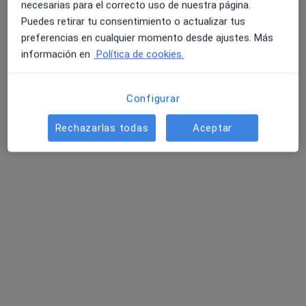
necesarias para el correcto uso de nuestra página.
Carrer de Muntaner 531, Barcelona
•
Mapa
Puedes retirar tu consentimiento o actualizar tus
Instituts Guirado
preferencias en cualquier momento desde ajustes. Más
información en
Política de cookies.
Acepta Seguros Cataluña
Ningún profesional de este centro tiene citas disponibles
Configurar
Mostrar perfil
Rechazarlas todas
Aceptar
Faixat Radiólogos 1922
·
Ver más
Radiólogo, Analista clínico, Patólogo
113 opiniones