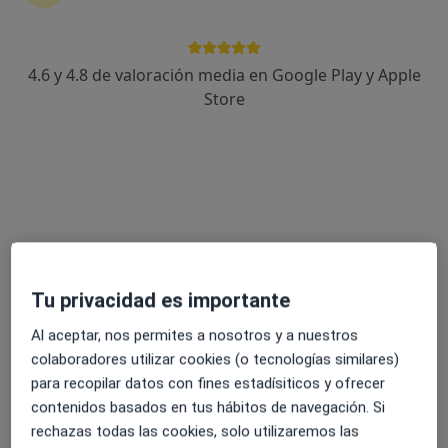
Radiólogo
Avda. Tibidabo, 9, Barcelona
•
Mapa
4.6 y 4.8 de valoración media en Google Play y Apple
Grup Manchón - Centres de diagnòstic per la imatge
Store
Acepta Seguros Cataluña
Ningún profesional de este centro tiene citas disponibles
Mostrar perfil
Tu privacidad es importante
Al aceptar, nos permites a nosotros y a nuestros
colaboradores utilizar cookies (o tecnologías similares)
para recopilar datos con fines estadísiticos y ofrecer
contenidos basados en tus hábitos de navegación. Si
Instituts Guirado
rechazas todas las cookies, solo utilizaremos las
Radiólogo