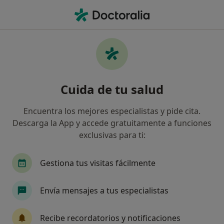
Men
Radiólogo • Barcelona, Barcelona
Filtros
Seguro:
Seguros Cataluña
Radiólogos de Seguros Cataluña en
Cuida de tu salud
Barcelona
Así organizamos los resultados
Encuentra los mejores especialistas y pide cita.
Descarga la App y accede gratuitamente a funciones
exclusivas para ti:
Gestiona tus visitas fácilmente
Envía mensajes a tus especialistas
Grup Manchón - Centres de diagnòstic
Recibe recordatorios y notificaciones
per la imatge