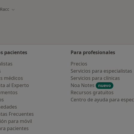
Racc
iar de ciudad
Cambiar de ciudad
os pacientes
Para profesionales
listas
Precios
s
Servicios para especialistas
s médicos
Servicios para clínicas
ta al Experto
Noa Notes
nuevo
amentos
Recursos gratuitos
os
Centro de ayuda para especi
medades
tas Frecuentes
ión para móvil
ara pacientes