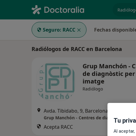
especiali
Seguro:
RACC
Fechas disponibl
Radiólogos de RACC en Barcelona
Grup Manchón - C
de diagnòstic per
imatge
Radiólogo
Avda. Tibidabo, 9, Barcelona
•
Mapa
Grup Manchón - Centres de diagnòstic per l
Tu priv
Acepta RACC
Al aceptar,