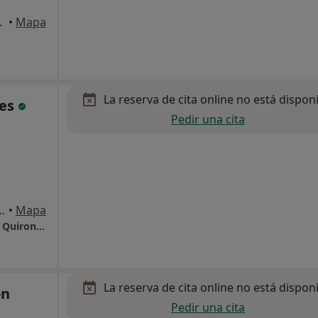
 2ª), Barcelona
•
Mapa
La reserva de cita online no está dispon
ges
Pedir una cita
m. 1, Sant Cugat del Vallès
•
Mapa
Hospital Universitari General de Catalunya - QuironSalud
La reserva de cita online no está dispon
ón
Pedir una cita