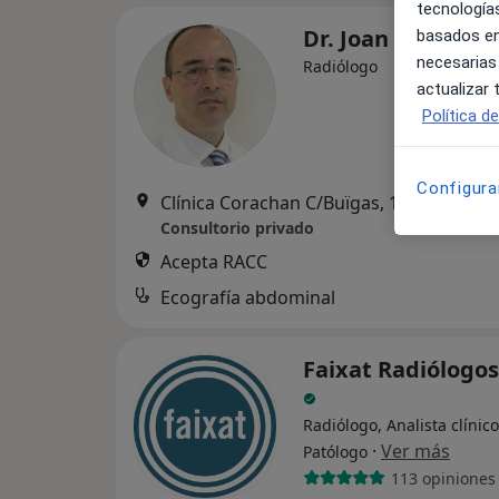
tecnologías
Dr. Joan Giménez
basados en
necesarias
Radiólogo
actualizar
Política d
Configura
Clínica Corachan C/Buïgas, 19 08017 Ba
Consultorio privado
Acepta RACC
Ecografía abdominal
Faixat Radiólogos
Radiólogo, Analista clínico
·
Ver más
Patólogo
113 opiniones