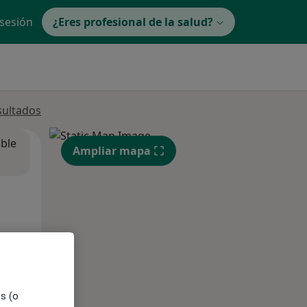
 sesión
¿Eres profesional de la salud?
sultados
ible
Ampliar mapa
es (o