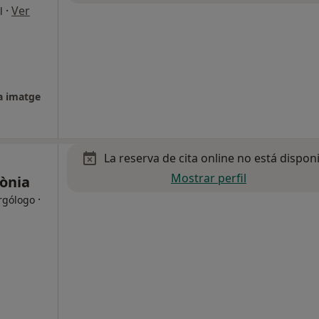
·
Ver
l
a imatge
La reserva de cita online no está dispon
Mostrar perfil
lònia
·
rgólogo