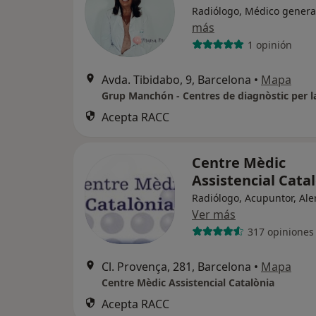
Radiólogo, Médico genera
más
1 opinión
Avda. Tibidabo, 9, Barcelona
•
Mapa
Grup Manchón - Centres de diagnòstic per l
Acepta RACC
Centre Mèdic
Assistencial Cata
Radiólogo, Acupuntor, Ale
Ver más
317 opiniones
Cl. Provença, 281, Barcelona
•
Mapa
Centre Mèdic Assistencial Catalònia
Acepta RACC