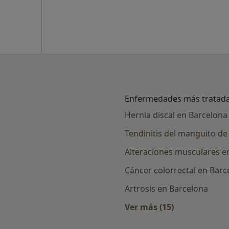
Enfermedades más tratad
Hernia discal en Barcelona
Tendinitis del manguito de
Alteraciones musculares e
Cáncer colorrectal en Barc
Artrosis en Barcelona
Ver más (15)
ialistas de RACC
Más en esta catego