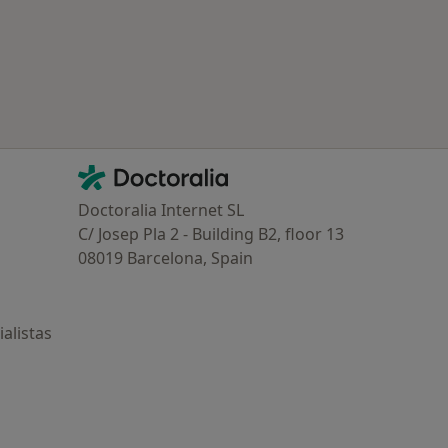
Contacto
Doctoralia - Página de inicio
Doctoralia Internet SL
C/ Josep Pla 2 - Building B2, floor 13
08019 Barcelona, Spain
alistas