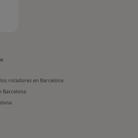
as
 los rotadores en Barcelona
n Barcelona
elona
ría: Enfermedades más tratadas