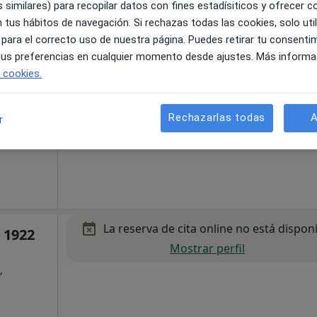
 similares) para recopilar datos con fines estadísiticos y ofrecer 
La reserva de cita online no está dispon
 tus hábitos de navegación. Si rechazas todas las cookies, solo uti
Pedir una cita
 para el correcto uso de nuestra página. Puedes retirar tu consenti
 tus preferencias en cualquier momento desde ajustes. Más informa
e cookies.
Rechazarlas todas
A
r
rcelona, Barcelona
•
Mapa
La reserva de cita online no está dispon
 1922
Mostrar perfil
,