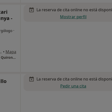
La reserva de cita online no está dispon
tari
Mostrar perfil
nya -
·
rgólogo
m. 1, Sant Cugat del Vallès
•
Mapa
Hospital Universitari General de Catalunya - QuironSalud
La reserva de cita online no está dispon
llo
Pedir una cita