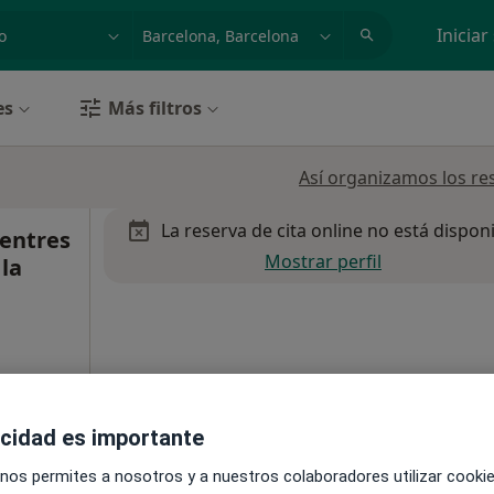
dad, enfermedad o nombre
p. ej. Madrid
Iniciar
es
Más filtros
Así organizamos los re
La reserva de cita online no está dispon
entres
Mostrar perfil
 la
a imatge
acidad es importante
 nos permites a nosotros y a nuestros colaboradores utilizar cooki