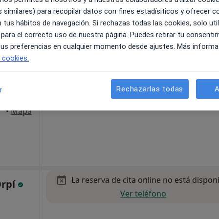
 similares) para recopilar datos con fines estadísiticos y ofrecer 
 tus hábitos de navegación. Si rechazas todas las cookies, solo uti
Esta dirección no tiene calendario onli
 para el correcto uso de nuestra página. Puedes retirar tu consenti
cia
 tus preferencias en cualquier momento desde ajustes. Más informa
Ver direcciones con calendario online
e cookies.
·
Ver
Rechazarlas todas
A
r
•
Mapa
La reserva de cita online no está dispon
Orpí
Ver teléfono