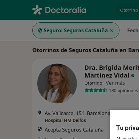
especiali
Seguro:
Seguros Cataluña
Fech
Otorrinos de Seguros Cataluña en Bar
Dra. Brigida Merit
Martinez Vidal
·
Ver más
Otorrino
180 opiniones
Av. Vallcarca, 151, Barcelona
•
Mapa
Hospital HM Delfos
Tu priv
Acepta Seguros Cataluña
Al aceptar,