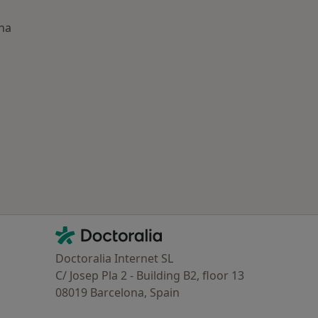
ona
ría: Enfermedades más tratadas
Contacto
Doctoralia - Página de inicio
Doctoralia Internet SL
C/ Josep Pla 2 - Building B2, floor 13
08019 Barcelona, Spain