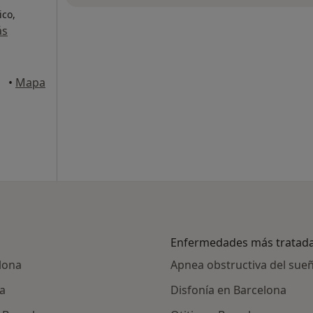
ico,
ás
•
Mapa
Enfermedades más tratad
lona
Apnea obstructiva del sue
a
Disfonía en Barcelona