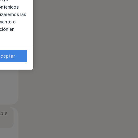
contenidos
lizaremos las
ne.
miento o
ción en
ceptar
ible