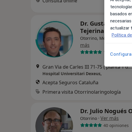
Consulta online
tecnologías
basados en
necesarias
Dr. Gustavo Valen
actualizar
Tejerina
Política d
Otorrino, Médico estético
más
100 opiniones
Configura
Gran Via de Carles III 71-75 ( planta 1 del edificio jardín), Barcelona
Hospital Universitari Dexeus,
Acepta Seguros Cataluña
Primera visita Otorrinolaringología
Dr. Julio Nogués 
·
Ver más
Otorrino
40 opiniones