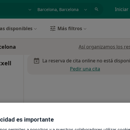
dad, enfermedad o nombre
p. ej. Madrid
Iniciar
as disponibles
Más filtros
celona
Así organizamos los re
La reserva de cita online no está dispon
xell
Pedir una cita
acidad es importante
 nos permites a nosotros y a nuestros colaboradores utilizar cooki