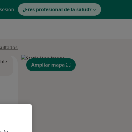
 sesión
¿Eres profesional de la salud?
sultados
ible
Ampliar mapa
es (o