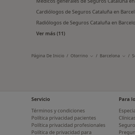
Médicos generales de Seguros Cataluña en
Cardiólogos de Seguros Cataluña en Barce
Radiólogos de Seguros Cataluña en Barcel
Ver más (11)
Más en esta categoría: Otros espec
Página De Inicio
Otorrino
Barcelona
S
Cambiar de ciudad
Cambi
Servicio
Para l
Términos y condiciones
Especia
Política privacidad pacientes
Clínica
Política privacidad profesionales
Seguro
Política de privacidad para
Pregun