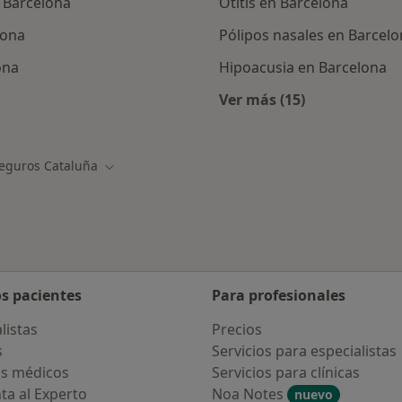
 Barcelona
Otitis en Barcelona
lona
Pólipos nasales en Barcel
ona
Hipoacusia en Barcelona
Ver más (15)
ialistas de Seguros Cataluña
Más en esta catego
eguros Cataluña
ar de ciudad
Cambiar de ciudad
os pacientes
Para profesionales
listas
Precios
s
Servicios para especialistas
s médicos
Servicios para clínicas
ta al Experto
Noa Notes
nuevo