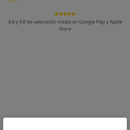
Pilar Fernández Ruiz
Psicólogo
4.6 y 4.8 de valoración media en Google Play y Apple
Avda. Mediterráneo, nº 1, 1º-pta. 2, Benidorm
•
Mapa
Store
Gabinete Psicológico Prisma
Acepta CS24
Primera visita Psicología
Este especialista no ofrece reserva de cita online en esta dirección.
Pedir una cita