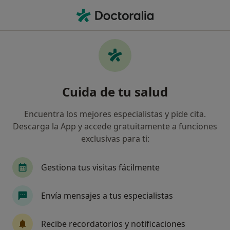
Men
Cs24 • Benidorm, Alicante
Filtros
Seguro:
CS24
Mapa
Especialistas de CS24 en Benidorm
Cuida de tu salud
Así organizamos los resultados
Encuentra los mejores especialistas y pide cita.
Descarga la App y accede gratuitamente a funciones
¿Qué especialidad estás buscando?
exclusivas para ti:
Gestiona tus visitas fácilmente
Envía mensajes a tus especialistas
Recibe recordatorios y notificaciones