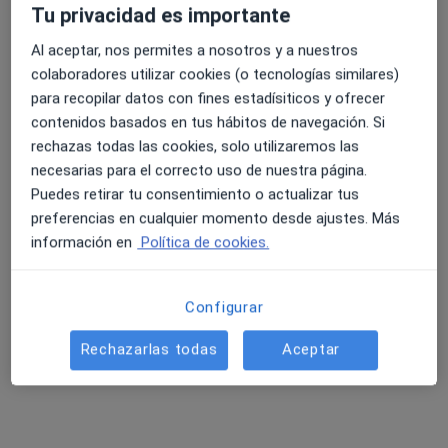
Tu privacidad es importante
Dr. Aurelio Quesada Dorador
Al aceptar, nos permites a nosotros y a nuestros
·
Ver más
Cardiólogo
colaboradores utilizar cookies (o tecnologías similares)
Avda. alfonso Puchades 8, Benidorm
•
Mapa
para recopilar datos con fines estadísiticos y ofrecer
Hospital Clínica Benidorm
contenidos basados en tus hábitos de navegación. Si
Acepta CS24
rechazas todas las cookies, solo utilizaremos las
necesarias para el correcto uso de nuestra página.
Visita Cardiología
Puedes retirar tu consentimiento o actualizar tus
Este especialista no ofrece reserva de cita online en esta dirección.
preferencias en cualquier momento desde ajustes. Más
información en
Política de cookies.
Pedir una cita
Configurar
Rechazarlas todas
Aceptar