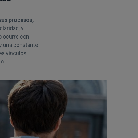
 sus procesos,
laridad, y
o ocurre con
 y una constante
ea vínculos
o.