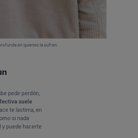
profunda en quienes la sufren.
un
be pedir perdón,
fectiva suele
ace te lastima, en
como si nada
l y puede hacerte