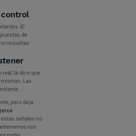
 control
rtantes. El
espuestas de
no resueltas.
stener
real, te dice que
s mismas. Las
nstante.
nte, pero deja
jerce
r estas señales no
 mantenemos nos
ara poder