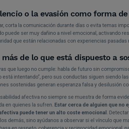
silencio o la evasión como forma de
ar, corta la comunicación durante días o evita temas impo
do puede ser muy dañino a nivel emocional, activando r
ridad que están relacionadas con experiencias pasadas 
 más de lo que está dispuesto a so
as que luego no cumple: habla de futuro sin compromiso 
o está intentando”, pero sus conductas siguen siendo la
ones sostenidas generan esperanza falsa y desilusión co
nsabilidad afectiva no siempre se muestra de forma evide
da en quienes la sufren.
Estar cerca de alguien que no e
afectiva puede tener un alto coste emocional
. Detecta
 los demás, sino ayúdanos a observar si el vínculo que
e basa en respeto, coherencia y reciprocidad emocional, p