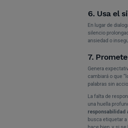
6. Usa el 
En lugar de dialog
silencio prolonga
ansiedad o insegu
7. Promete
Genera expectativ
cambiará o que “l
palabras sin acci
La falta de respo
una huella profun
responsabilidad 
busca etiquetar a
hace bien, y si s