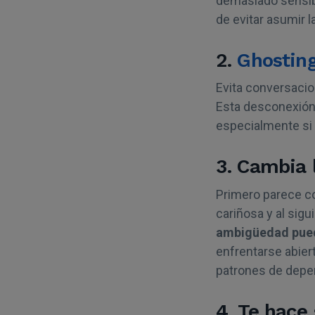
demasiado sensibl
de evitar asumir la
2.
Ghostin
Evita conversacio
Esta desconexión
especialmente si 
3. Cambia l
Primero parece co
cariñosa y al sigu
ambigüedad pued
enfrentarse abier
patrones de depe
4. Te hace