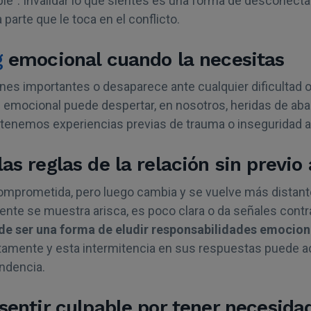
e”. Invalidar lo que sientes es una forma de desconectar
 parte que le toca en el conflicto.
g
emocional cuando la necesitas
nes importantes o desaparece ante cualquier dificultad 
 emocional puede despertar, en nosotros, heridas de ab
tenemos experiencias previas de trauma o inseguridad a
as reglas de la relación sin previo 
mprometida, pero luego cambia y se vuelve más distante
iente se muestra arisca, es poco clara o da señales contr
e ser una forma de eludir responsabilidades emocion
tamente y esta intermitencia en sus respuestas puede a
ndencia.
 sentir culpable por tener necesida