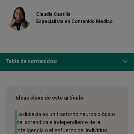
Claudia Castilla
Especialista en Contenido Médico
Tabla de contenidos:
¿Qué es la dislexia?
Etiología y bases neurobiológicas
Ideas clave de este artículo
Clasificación de la dislexia
La dislexia es un trastorno neurobiológico
Síntomas e indicadores de riesgo por etapas del
del aprendizaje independiente de la
desarrollo
inteligencia o el esfuerzo del individuo.