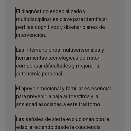
Detección y diagnóstico en el contexto español
El diagnóstico especializado y
multidisciplinar es clave para identificar
Prevalencia y estadísticas
perfiles cognitivos y diseñar planes de
Trastornos asociados (comorbilidad)
intervención.
Tratamiento e intervención psicopedagógica
Las intervenciones multisensoriales y
herramientas tecnológicas permiten
Marco legal y protocolos educativos
compensar dificultades y mejorar la
autonomía personal.
Impacto emocional y social
El apoyo emocional y familiar es esencial
para prevenir la baja autoestima y la
ansiedad asociadas a este trastorno.
Las señales de alerta evolucionan con la
edad, afectando desde la conciencia