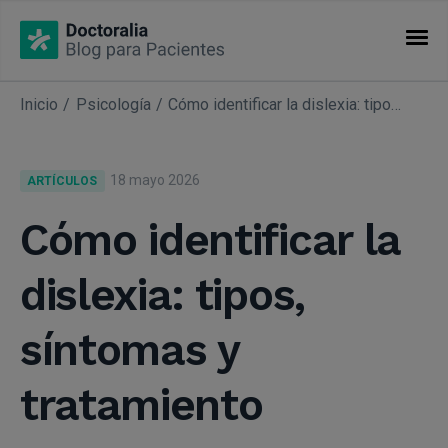
Inicio
Psicología
Cómo identificar la dislexia: tipos, síntomas y tratamiento
CATEGORÍAS
Artículos
18 mayo 2026
ARTÍCULOS
Especialidades
Cómo identificar la
dislexia: tipos,
síntomas y
tratamiento