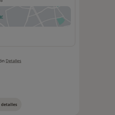
03
ar
 abre en una nueva pestaña
ión
Detalles
detalles
bre la dirección