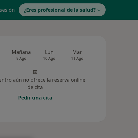
 sesión
¿Eres profesional de la salud?
Mañana
Lun
Mar
Mié
Jue
9 Ago
10 Ago
11 Ago
12 Ago
13 Ag
entro aún no ofrece la reserva online
de cita
Pedir una cita