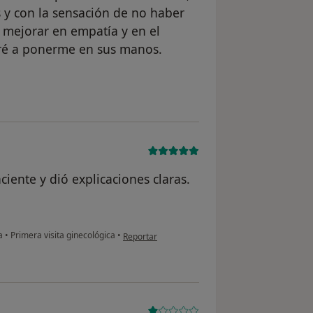
s y con la sensación de no haber
 mejorar en empatía y en el
eré a ponerme en sus manos.
ario Mj
iente y dió explicaciones claras.
en opinión del usuario W. H
ia
•
Primera visita ginecológica
•
Reportar