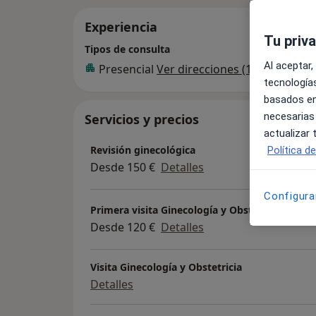
Experiencia
Tu priv
Tipos de consulta
Al aceptar,
Presencial
Ver direcciones (1)
tecnologías
basados en
necesarias
Servicios y precios
actualizar
Revisión ginecológica
Política d
Desde 150 €
Detalles
Configura
Primera visita Ginecología y Obstetricia
Desde 120 €
Detalles
Visita Ginecología y Obstetricia
Detalles