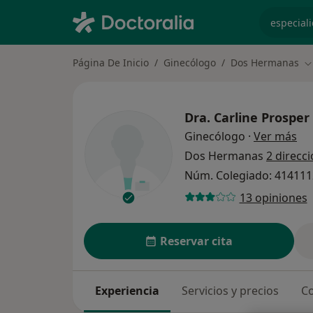
especiali
Página De Inicio
Ginecólogo
Dos Hermanas
C
Dra.
Carline Prosper
sob
Ginecólogo
·
Ver más
Dos Hermanas
2 direcc
Núm. Colegiado: 41411
13 opiniones
Reservar cita
Experiencia
Servicios y precios
Co