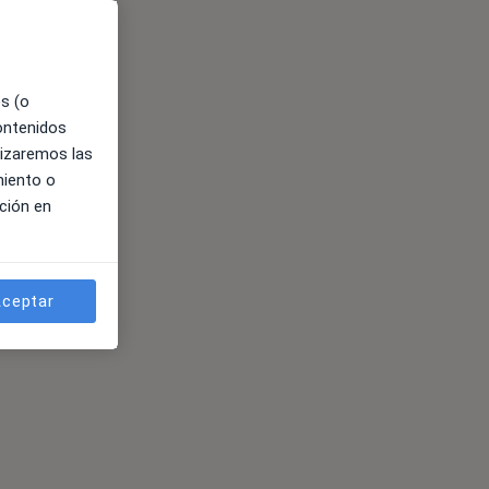
es (o
contenidos
lizaremos las
miento o
ción en
ceptar