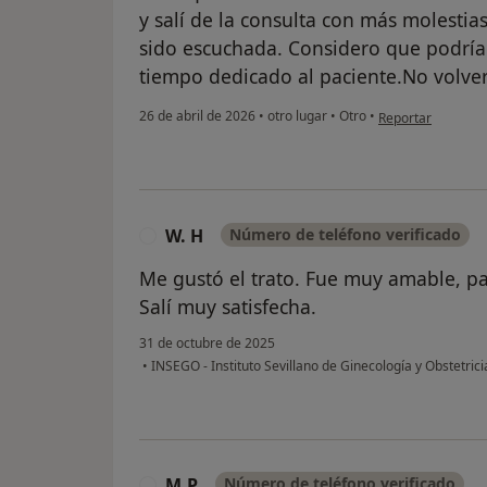
y salí de la consulta con más molestia
sido escuchada. Considero que podría
tiempo dedicado al paciente.No volv
en opinión del usu
26 de abril de 2026
•
otro lugar
•
Otro
•
Reportar
W. H
Número de teléfono verificado
W
Me gustó el trato. Fue muy amable, pac
Salí muy satisfecha.
31 de octubre de 2025
•
INSEGO - Instituto Sevillano de Ginecología y Obstetric
M.P
Número de teléfono verificado
M