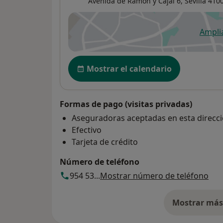
Avenida de Ramón y Cajal 6,
Sevilla
410
Ampli
se
Disponibilidad
Mostrar el calendario
Formas de pago (visitas privadas)
Aseguradoras aceptadas en esta direcc
Efectivo
Tarjeta de crédito
Número de teléfono
954 53...
Mostrar número de teléfono
Mostrar más 
so