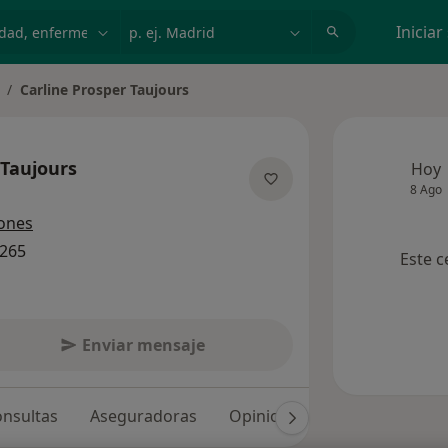
dad, enfermedad o nombre
p. ej. Madrid
Iniciar
Carline Prosper Taujours
ambiar de ciudad
 Taujours
Hoy
8 Ago
re las especializaciones
iones
1265
Este c
Enviar mensaje
nsultas
Aseguradoras
Opiniones (13)