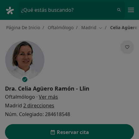
Men
¿Qué estás buscando?
Página De Inicio
Oftalmólogo
Madrid
Celia Agüero 
Cambiar de ciudad
Dra.
Celia Agüero Ramón - Llin
sobre las especializaciones
Oftalmólogo
·
Ver más
Madrid
2 direcciones
Núm. Colegiado: 284618548
Reservar cita