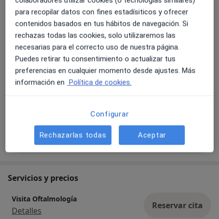
colaboradores utilizar cookies (o tecnologías similares)
para recopilar datos con fines estadísiticos y ofrecer
Fotos y vídeos
contenidos basados en tus hábitos de navegación. Si
rechazas todas las cookies, solo utilizaremos las
necesarias para el correcto uso de nuestra página.
Puedes retirar tu consentimiento o actualizar tus
preferencias en cualquier momento desde ajustes. Más
información en
Política de cookies.
Ver galería (1)
Configurar
Rechazarlas todas
Aceptar
Mostrar más detalles
sobre la experiencia
Servicios y precios
Visita Oftalmología
Reservar cita
Detalles