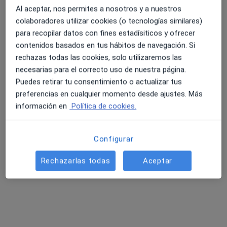
Al aceptar, nos permites a nosotros y a nuestros
colaboradores utilizar cookies (o tecnologías similares)
para recopilar datos con fines estadísiticos y ofrecer
contenidos basados en tus hábitos de navegación. Si
rechazas todas las cookies, solo utilizaremos las
Dr. Ignacio Garcia Recuero
necesarias para el correcto uso de nuestra página.
·
Ver más
Cirujano oral y maxilofacial
Puedes retirar tu consentimiento o actualizar tus
175 opiniones
preferencias en cualquier momento desde ajustes. Más
Malformaciones Congénitas, tumores de cara,
información en
Política de cookies.
cuello
Especialista en Cirugía Oral y Maxilofacial
Configurar
Autor de múltiples artículos y publicaciones
Rechazarlas todas
Aceptar
c/ Príncipe de Vergara, 53, Madrid
•
Mapa
Hospital Nuestra Señora del Rosario
Acepta Nueva Mutua Sanitaria
Consulta online
Este especialista no ofrece reserva de cita online en esta dirección.