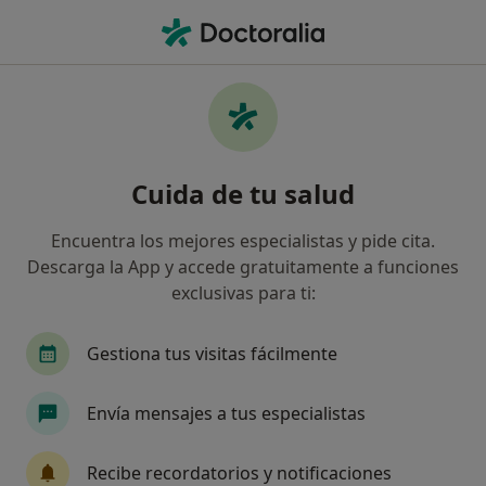
Men
Cirujano Oral Y Maxilofacial • Madrid, Madrid
Filtros
Seguro:
Nueva Mutua Sanita
Cirujanos maxilofaciales de Nueva Mutua
Cuida de tu salud
Sanitaria en Madrid
Así organizamos los resultados
Encuentra los mejores especialistas y pide cita.
Descarga la App y accede gratuitamente a funciones
exclusivas para ti:
Gestiona tus visitas fácilmente
Envía mensajes a tus especialistas
Dr. José Ramón García-Vega de la Fuente
Recibe recordatorios y notificaciones