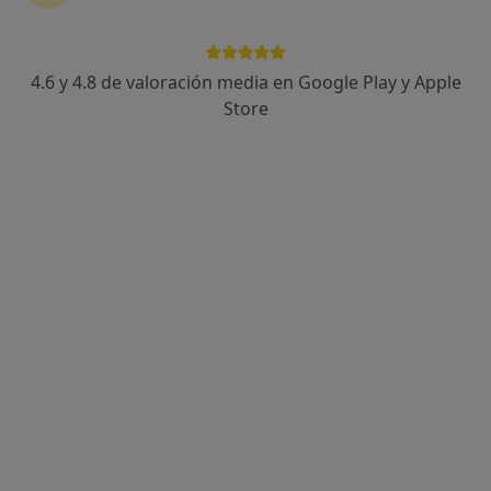
·
Ver más
Cirujano oral y maxilofacial, Médico estético
33 opiniones
4.6 y 4.8 de valoración media en Google Play y Apple
Dirección 1
Dirección 2
Store
c/ La Masó, 38, Madrid
•
Mapa
Hospital Ruber Internacional
Acepta Nueva Mutua Sanitaria
Visita Cirugía Maxilofacial
Este especialista no ofrece reserva de cita online en esta dirección.
Pedir una cita