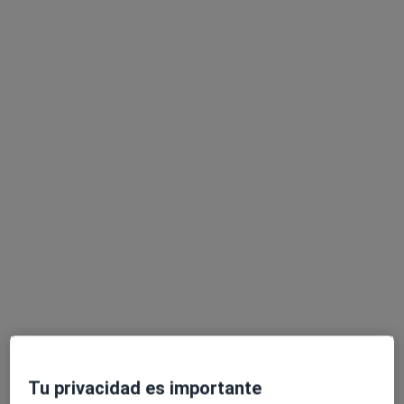
Dra. Edurne Palacios Weiss
·
Ver más
Cirujana oral y maxilofacial, Médica estética
121 opiniones
Calle del Rosario 7, Madrid
•
Mapa
Hospital VOT Madrid
Acepta Nueva Mutua Sanitaria
Primera visita Cirugía Oral y Maxilofacial
Este especialista no ofrece reserva de cita online en esta dirección.
Pedir una cita
Tu privacidad es importante