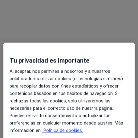
más
Carrer de Vallirana 14. consultori CV-1, Barcelona
•
Mapa
GRUPO ANESTREM
Ningún profesional de este centro tiene citas disponibles
Mostrar perfil
Tu privacidad es importante
Al aceptar, nos permites a nosotros y a nuestros
colaboradores utilizar cookies (o tecnologías similares)
para recopilar datos con fines estadísiticos y ofrecer
contenidos basados en tus hábitos de navegación. Si
rechazas todas las cookies, solo utilizaremos las
necesarias para el correcto uso de nuestra página.
Puedes retirar tu consentimiento o actualizar tus
Oba Sedaciones
preferencias en cualquier momento desde ajustes. Más
Anestesista
información en
Política de cookies.
www.oba-sedacion.es, Barcelona
•
Mapa