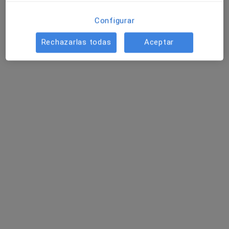
Oba Sedaciones
Configurar
Visita Anestesiología y Reanimación
Precio sin especificar
Rechazarlas todas
Aceptar
Ningún profesional de este centro tiene citas disponibles
Mostrar perfil
Serveis Medics Carmar
·
Ver más
Anestesista, Analista clínico, Digestólogo
2 opiniones
AVDA. MARTI PUJOL, Badalona
•
Mapa