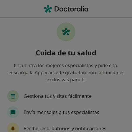
Men
Anestesiología Y Reanimación • Badalona, Barcelona
Filtros
• 1
Seguro
Mapa
Centros médicos de Anestesiología y
Cuida de tu salud
Reanimación en Badalona
Así organizamos los resultados
Encuentra los mejores especialistas y pide cita.
Descarga la App y accede gratuitamente a funciones
exclusivas para ti:
¿Cuál es tu compañía aseguradora?
Gestiona tus visitas fácilmente
Envía mensajes a tus especialistas
Recibe recordatorios y notificaciones