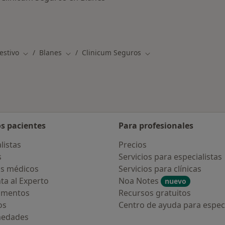
os médicos de Clinicum Seguros
estivo
Blanes
Clinicum Seguros
Cambiar de ciudad
Cambiar de ciudad
Cambiar de ciudad
os pacientes
Para profesionales
listas
Precios
s
Servicios para especialistas
s médicos
Servicios para clínicas
ta al Experto
Noa Notes
nuevo
amentos
Recursos gratuitos
os
Centro de ayuda para especi
medades