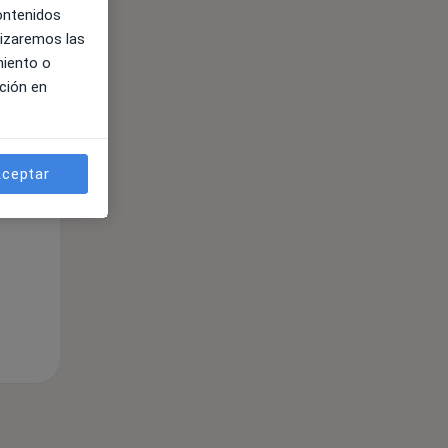
contenidos
lizaremos las
miento o
ción en
ible
ceptar