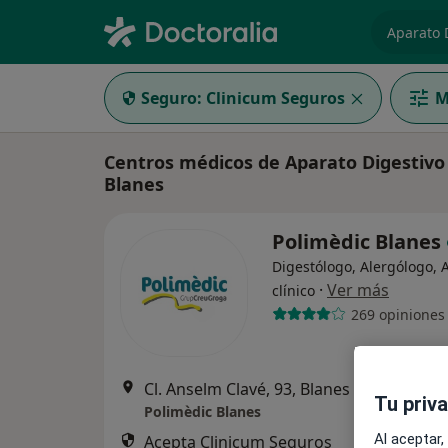
especiali
Seguro:
Clinicum Seguros
M
Centros médicos de Aparato Digestivo
Blanes
Polimèdic Blanes
Digestólogo, Alergólogo, A
·
Ver más
clínico
269 opiniones
Cl. Anselm Clavé, 93, Blanes
•
Mapa
Tu priv
Polimèdic Blanes
Al aceptar,
Acepta Clinicum Seguros