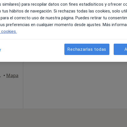
 similares) para recopilar datos con fines estadísiticos y ofrecer 
 tus hábitos de navegación. Si rechazas todas las cookies, solo uti
 para el correcto uso de nuestra página. Puedes retirar tu consenti
 tus preferencias en cualquier momento desde ajustes. Más informa
La reserva de cita online no está dispon
e cookies.
u
Mostrar perfil
nalista
Rechazarlas todas
A
r
ix N-II), Calella
•
Mapa