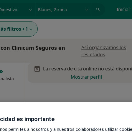
dad, enfermedad o nombre
p. ej. Madrid
Iniciar
ás filtros
•
1
 con Clinicum Seguros en
Así organizamos los
resultados
La reserva de cita online no está dispon
Mostrar perfil
nalista
acidad es importante
 nos permites a nosotros y a nuestros colaboradores utilizar cooki