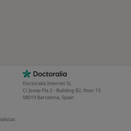
Contacto
Doctoralia - Página de inicio
Doctoralia Internet SL
C/ Josep Pla 2 - Building B2, floor 13
08019 Barcelona, Spain
alistas