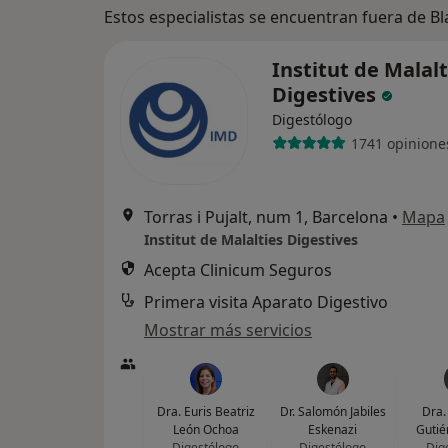
Estos especialistas se encuentran fuera de B
Institut de Malalt
Digestives
Digestólogo
1741 opinione
Torras i Pujalt, num 1, Barcelona
•
Mapa
Institut de Malalties Digestives
Acepta Clinicum Seguros
Primera visita Aparato Digestivo
Mostrar más servicios
Dra. Euris Beatriz
Dr. Salomón Jabiles
Dra.
León Ochoa
Eskenazi
Gutié
Digestólogo
Digestólogo
Dig