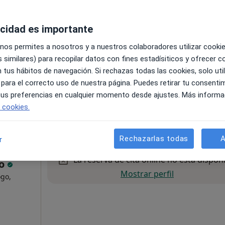
acidad es importante
 nos permites a nosotros y a nuestros colaboradores utilizar cooki
Visitas sucesivas Cirugía General y Ap. Digestivo
70 €
 similares) para recopilar datos con fines estadísiticos y ofrecer 
 tus hábitos de navegación. Si rechazas todas las cookies, solo uti
 para el correcto uso de nuestra página. Puedes retirar tu consenti
 tus preferencias en cualquier momento desde ajustes. Más informa
e cookies.
Rechazarlas todas
A
r
La reserva de cita online no está dispon
lo
Mostrar perfil
ogo,