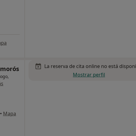
apa
La reserva de cita online no está dispon
 Amorós
Mostrar perfil
logo,
ás
•
Mapa