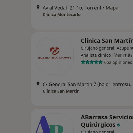
Av al Vedat, 21-1o, Torrent
•
Mapa
Clínica Montecarlo
Clínica San Martí
Cirujano general, Acupunt
·
Ver más
Analista clínico
662 opiniones
C/ General San Martin 7 (bajo - entresue
Clínica San Martín
ABarrasa Servicio
Quirúrgicos
Cirujano general