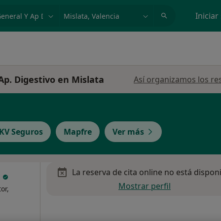
dad, enfermedad o nombre
p. ej. Madrid
Iniciar
Ap. Digestivo en Mislata
Así organizamos los re
KV Seguros
Mapfre
Ver más
La reserva de cita online no está dispon
l
Mostrar perfil
or,