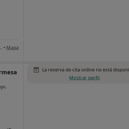
osa d'En Sarrià, 12, Consulta 14, Valencia
•
Mapa
La reserva de cita online no está dispon
ermesa
Mostrar perfil
ogo,