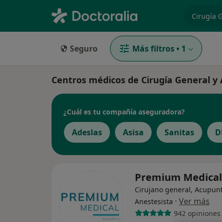
especiali
Seguro
Más filtros
•
1
Centros médicos de Cirugía General y 
¿Cuál es tu compañía aseguradora?
Adeslas
Asisa
Sanitas
D
Premium Medica
Cirujano general, Acupunt
·
Ver más
Anestesista
942 opiniones