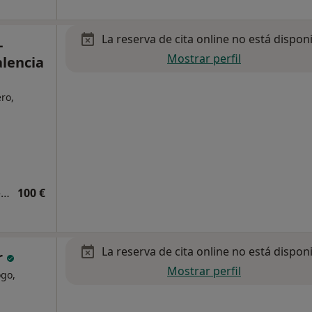
La reserva de cita online no está dispon
-
Mostrar perfil
alencia
ro,
Primera visita Cirugía General y Ap. Digestivo
100 €
La reserva de cita online no está dispon
r
Mostrar perfil
ogo,