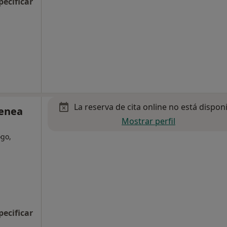
pecificar
La reserva de cita online no está dispon
tenea
Mostrar perfil
ogo,
pecificar