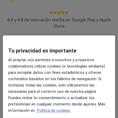
1134 opiniones
Carrer de les Tres Torres 7, Barcelona
•
Mapa
4.6 y 4.8 de valoración media en Google Play y Apple
Clínica Corachan
Store
Acepta Axa
Visitas sucesivas Cirugía Pediátrica
Mostrar más servicios
Tu privacidad es importante
Al aceptar, nos permites a nosotros y a nuestros
colaboradores utilizar cookies (o tecnologías similares)
Dra. Maria Coronas
Dr. Lucas Krauel
Dra. Irene de Haro
Soucheiron
Giménez-Salinas
Cirujano pediátrico
para recopilar datos con fines estadísiticos y ofrecer
Cirujano pediátrico
Cirujano pediátrico
contenidos basados en tus hábitos de navegación. Si
rechazas todas las cookies, solo utilizaremos las
Ver todos los especialistas (5)
necesarias para el correcto uso de nuestra página.
Ningún profesional de este centro tiene citas disponibles
Puedes retirar tu consentimiento o actualizar tus
preferencias en cualquier momento desde ajustes. Más
Mostrar perfil
información en
Política de cookies.