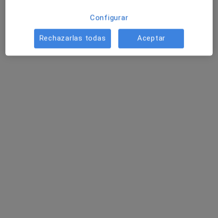
Configurar
Rechazarlas todas
Aceptar
Hospital HM Sant Jordi
·
Ver más
Cirujano pediátrico, Alergólogo, Analista clínico
168 opiniones
Plaça de l'Estació, 12, Barcelona
•
Mapa
Hospital HM Sant Jordi
Acepta Axa
Visita Cirugía Pediátrica
Ningún profesional de este centro tiene citas disponibles
Mostrar perfil