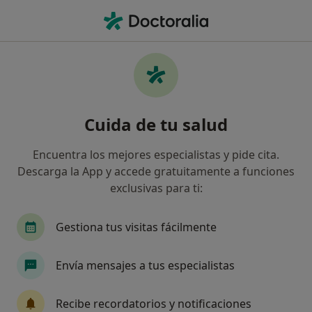
Men
Cirugía Pediátrica • Barcelona, Barcelona
Filtros
• 1
Seguro:
Axa
Ma
Centros médicos de Cirugía Pediátrica con
Cuida de tu salud
Axa en Barcelona
Así organizamos los resultados
Encuentra los mejores especialistas y pide cita.
Descarga la App y accede gratuitamente a funciones
exclusivas para ti:
Gestiona tus visitas fácilmente
Envía mensajes a tus especialistas
Clínica Corachan
Recibe recordatorios y notificaciones
·
Ver más
Cirujano pediátrico, Alergólogo, Analista clínico