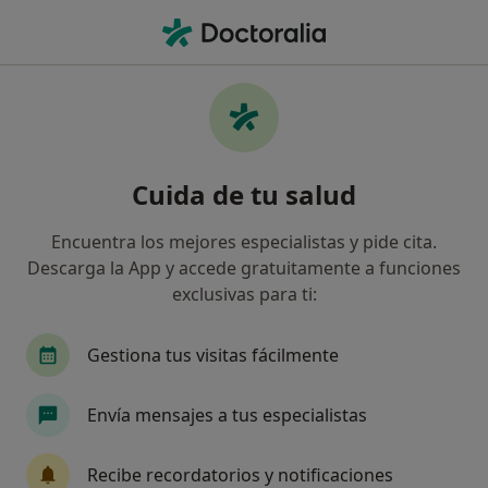
Men
Cirugía Pediátrica • Barcelona, Barcelona
Filtros
• 1
Seguro:
HNA - Hermandad 
Centros médicos de Cirugía Pediátrica con
Cuida de tu salud
HNA - Hermandad Arquitectos en Barcelona
Así organizamos los resultados
Encuentra los mejores especialistas y pide cita.
Descarga la App y accede gratuitamente a funciones
exclusivas para ti:
Gestiona tus visitas fácilmente
Envía mensajes a tus especialistas
Clínica Corachan
Recibe recordatorios y notificaciones
·
Ver más
Cirujano pediátrico, Alergólogo, Analista clínico