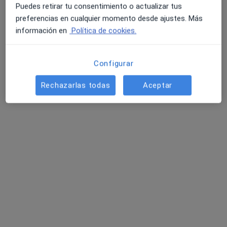
Puedes retirar tu consentimiento o actualizar tus
preferencias en cualquier momento desde ajustes. Más
información en
Política de cookies.
Configurar
Rechazarlas todas
Aceptar
Hospital Sanitas Cima
·
Ver más
Cirujano pediátrico, Alergólogo, Analista clínico
493 opiniones
Manuel Girona, 33, Barcelona
•
Mapa
Hospital Sanitas Cima
Acepta HNA - Hermandad Arquitectos
Visita Cirugía Pediátrica
Ningún profesional de este centro tiene citas disponibles
Mostrar perfil