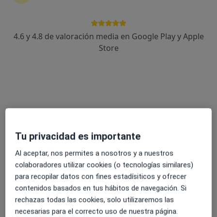
1134 opiniones
Carrer de les Tres Torres 7, Barcelona
•
Mapa
4.6 y 4.8 de valoración media en Google Play y Apple
Clínica Corachan
Store
Acepta HNA - Hermandad Arquitectos
Visitas sucesivas Cirugía Pediátrica
Mostrar más servicios
Dra. Maria Coronas
Dr. Lucas Krauel
Dra. Irene de Haro
Soucheiron
Giménez-Salinas
Cirujano pediátrico
Tu privacidad es importante
Cirujano pediátrico
Cirujano pediátrico
Al aceptar, nos permites a nosotros y a nuestros
Ver todos los especialistas (5)
colaboradores utilizar cookies (o tecnologías similares)
Ningún profesional de este centro tiene citas disponibles
para recopilar datos con fines estadísiticos y ofrecer
contenidos basados en tus hábitos de navegación. Si
Mostrar perfil
rechazas todas las cookies, solo utilizaremos las
necesarias para el correcto uso de nuestra página.