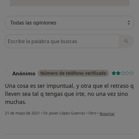
Busca en opiniones
Anónimo
Número de teléfono verificado
A
Una cosa es ser impuntual, y otra que el retraso q
lleven sea tal q tengas que irte, no una vez sino
muchas.
en opinión del usuari
21 de mayo de 2021
•
Dr. Javier López Guerras
•
Otro
•
Reportar