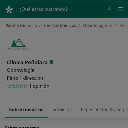
Men
¿Qué estás buscando?
Página De Inicio
Centros Médicos
Odontología
Pint
Cambiar d
Clínica Peñalara
Odontología
Pinto
1 dirección
1 opinión
Sobre nosotros
Servicios
Especialistas & aseg
Sobre nosotros