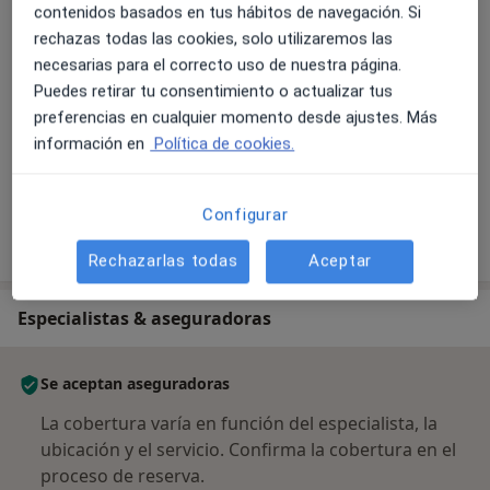
contenidos basados en tus hábitos de navegación. Si
Visita Odontología
rechazas todas las cookies, solo utilizaremos las
necesarias para el correcto uso de nuestra página.
Visita de tratamiento
Puedes retirar tu consentimiento o actualizar tus
preferencias en cualquier momento desde ajustes. Más
información en
Política de cookies.
Visita de revisión
Configurar
¿Cómo funcionan los precios?
Rechazarlas todas
Aceptar
Especialistas & aseguradoras
Se aceptan aseguradoras
La cobertura varía en función del especialista, la
ubicación y el servicio. Confirma la cobertura en el
proceso de reserva.