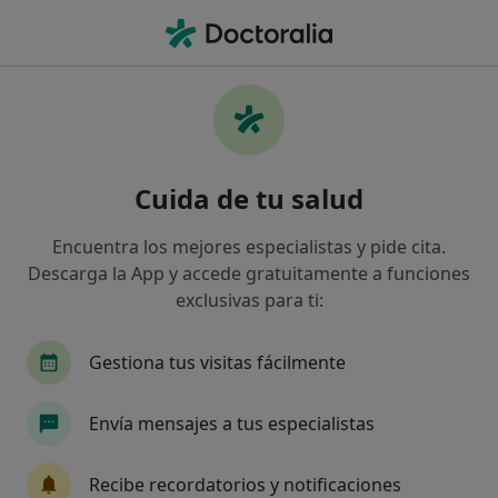
Men
Gingivitis • Pinto, Madrid
Filtros
• 1
Seguro
Mapa
Especialistas en Gingivitis en Pinto
Cuida de tu salud
Así organizamos los resultados
Encuentra los mejores especialistas y pide cita.
Descarga la App y accede gratuitamente a funciones
¿Qué especialidad estás buscando?
exclusivas para ti:
Dentista
Cirujano oral y maxilofacial
Rad
Gestiona tus visitas fácilmente
Envía mensajes a tus especialistas
Recibe recordatorios y notificaciones