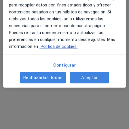
para recopilar datos con fines estadísiticos y ofrecer
contenidos basados en tus hábitos de navegación. Si
Clínica Dental Esteban Pellicer
rechazas todas las cookies, solo utilizaremos las
Dentista
necesarias para el correcto uso de nuestra página.
318 opiniones
Puedes retirar tu consentimiento o actualizar tus
preferencias en cualquier momento desde ajustes. Más
Paseo de María Lejárraga, 4, Getafe
•
Mapa
información en
Política de cookies.
Clínica Dental Esteban Pellicer
Primera visita Odontología
Servicio gratuito
Configurar
Mostrar más servicios
Ningún profesional de este centro tiene citas disponibles
Rechazarlas todas
Aceptar
Mostrar perfil