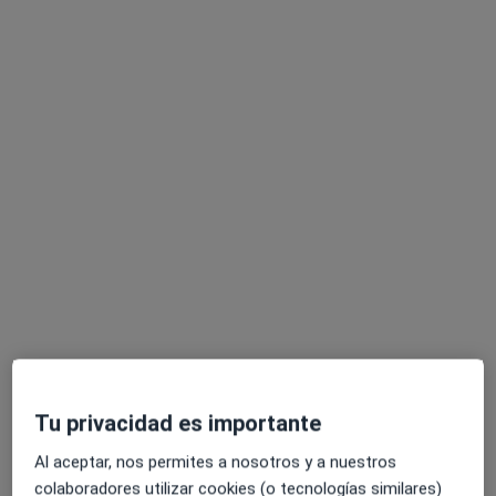
Dr. Fernando Núñez Díaz
·
Ver más
Dentista
8 opiniones
Calle de Pinto, 52, Parla
•
Mapa
Clínica SAFE
Primera visita Odontología
Servicio gratuito
Este especialista no ofrece reserva de cita online en esta dirección.
Pedir una cita
Tu privacidad es importante
Al aceptar, nos permites a nosotros y a nuestros
colaboradores utilizar cookies (o tecnologías similares)