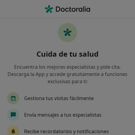
Men
Bruxismo • Pinto, Madrid
Filtros
• 1
Seguro
Mapa
Especialistas en Bruxismo en Pinto
Cuida de tu salud
Así organizamos los resultados
Encuentra los mejores especialistas y pide cita.
Descarga la App y accede gratuitamente a funciones
¿Qué especialidad estás buscando?
exclusivas para ti:
Dentista
Fisioterapeuta
Psicólogo
Ci
Gestiona tus visitas fácilmente
Envía mensajes a tus especialistas
Recibe recordatorios y notificaciones