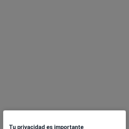
Pedir una cita
Dr. Silvano Ramos Acosta
·
Ver más
Dentista
3 opiniones
Av. Juan Carlos I, 13, Getafe
•
Mapa
Centro Clínico 2000
Primera visita Odontología
Servicio gratuito
Este especialista no ofrece reserva de cita online en esta dirección.
Tu privacidad es importante