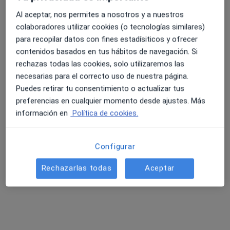
Pedir una cita
Al aceptar, nos permites a nosotros y a nuestros
colaboradores utilizar cookies (o tecnologías similares)
para recopilar datos con fines estadísiticos y ofrecer
contenidos basados en tus hábitos de navegación. Si
rechazas todas las cookies, solo utilizaremos las
necesarias para el correcto uso de nuestra página.
Puedes retirar tu consentimiento o actualizar tus
preferencias en cualquier momento desde ajustes. Más
información en
Política de cookies.
Adriana Diaz
·
Ver más
Fisioterapeuta
Configurar
118 opiniones
Rechazarlas todas
Aceptar
Calle Jardines 23, Getafe
•
Mapa
Clínica de Fisioterapia Pilar Sanz
Fisioterapia Dermatofuncional
desde 60 €
Este especialista no ofrece reserva de cita online en esta dirección.