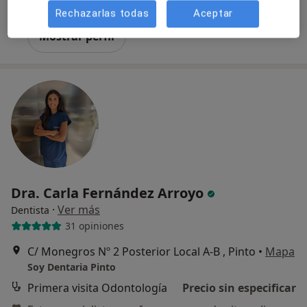
Ningún profesional de este centro tiene citas disponibles
Rechazarlas todas
Aceptar
Mostrar perfil
Dra. Carla Fernández Arroyo
·
Ver más
Dentista
31 opiniones
C/ Monegros Nº 2 Posterior Local A-B , Pinto
•
Mapa
Soy Dentaria Pinto
Primera visita Odontología
Precio sin especificar