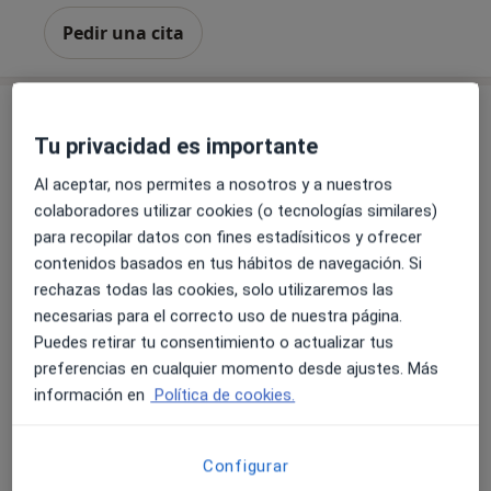
Pedir una cita
Tu privacidad es importante
Al aceptar, nos permites a nosotros y a nuestros
colaboradores utilizar cookies (o tecnologías similares)
para recopilar datos con fines estadísiticos y ofrecer
contenidos basados en tus hábitos de navegación. Si
Clínica Dental Esteban Pellicer
rechazas todas las cookies, solo utilizaremos las
Dentista
necesarias para el correcto uso de nuestra página.
318 opiniones
Puedes retirar tu consentimiento o actualizar tus
preferencias en cualquier momento desde ajustes. Más
Paseo de María Lejárraga, 4, Getafe
•
Mapa
información en
Política de cookies.
Clínica Dental Esteban Pellicer
Primera visita Odontología
Servicio gratuito
Mostrar más servicios
Configurar