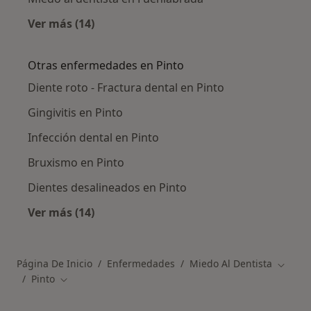
Ver más (14)
Más en esta categoría: Ciudades cercanas a P
Otras enfermedades en Pinto
Diente roto - Fractura dental en Pinto
Gingivitis en Pinto
Infección dental en Pinto
Bruxismo en Pinto
Dientes desalineados en Pinto
Ver más (14)
Más en esta categoría: Otras enfermedades e
Página De Inicio
Enfermedades
Miedo Al Dentista
Cambia
Pinto
Cambiar de ciudad