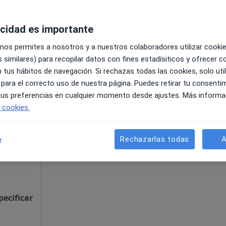
acidad es importante
•
Mapa
 nos permites a nosotros y a nuestros colaboradores utilizar cooki
pecificar
 similares) para recopilar datos con fines estadísiticos y ofrecer 
 tus hábitos de navegación. Si rechazas todas las cookies, solo uti
 para el correcto uso de nuestra página. Puedes retirar tu consenti
La reserva de cita online no está dispon
 tus preferencias en cualquier momento desde ajustes. Más informa
Mostrar perfil
e cookies.
nalista
Rechazarlas todas
A
r
pecificar