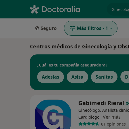
especiali
Seguro
Más filtros
•
1
Centros médicos de Ginecología y Obst
¿Cuál es tu compañía aseguradora?
Adeslas
Asisa
Sanitas
D
Gabimedi Rieral
Ginecólogo, Analista clínic
·
Ver más
Cardiólogo
81 opiniones