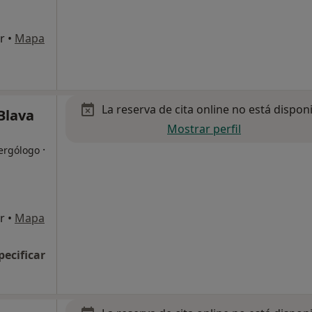
r
•
Mapa
La reserva de cita online no está dispon
Blava
Mostrar perfil
·
lergólogo
r
•
Mapa
pecificar