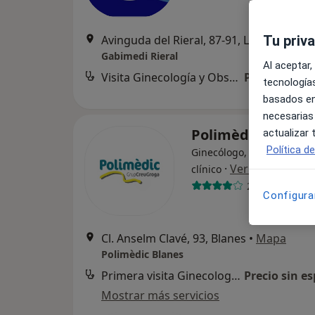
Avinguda del Rieral, 87-91, Lloret de Mar
Tu priv
Gabimedi Rieral
Al aceptar,
Visita Ginecología y Obstetricia
Precio sin es
tecnologías
basados en
necesarias
Polimèdic Blanes
actualizar
Política d
Ginecólogo, Alergólogo, A
·
Ver más
clínico
269 opiniones
Configura
Cl. Anselm Clavé, 93, Blanes
•
Mapa
Polimèdic Blanes
Primera visita Ginecología y Obstetricia
Precio sin es
Mostrar más servicios