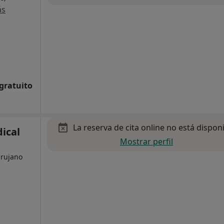
ás
 gratuito
La reserva de cita online no está dispon
ical
Mostrar perfil
irujano