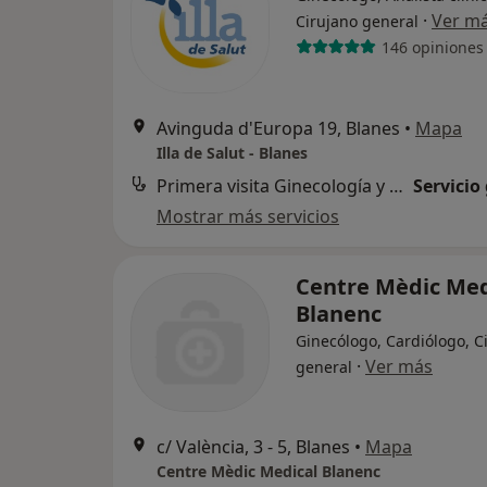
·
Ver m
Cirujano general
146 opiniones
Avinguda d'Europa 19, Blanes
•
Mapa
Illa de Salut - Blanes
Primera visita Ginecología y Obstetricia
Servicio
Mostrar más servicios
Centre Mèdic Med
Blanenc
Ginecólogo, Cardiólogo, C
·
Ver más
general
c/ València, 3 - 5, Blanes
•
Mapa
Centre Mèdic Medical Blanenc