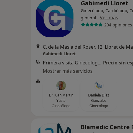
Gabimedi Lloret
Ginecólogo, Cardiólogo, C
·
Ver más
general
294 opiniones
C. de la Masia del Roser, 12, Lloret de Ma
Gabimedi Lloret
Primera visita Ginecología y Obstetricia
Precio sin es
Mostrar más servicios
Dr. Juan Martín
Daniela Díaz
Yuste
González
Ginecólogo
Ginecólogo
Blamedic Centre 