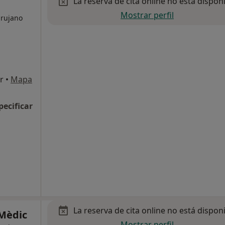
La reserva de cita online no está dispon
Mostrar perfil
irujano
r
•
Mapa
pecificar
La reserva de cita online no está dispon
Mèdic
Mostrar perfil