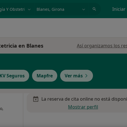
dad, enfermedad o nombre
p. ej. Madrid
Iniciar
etricia en Blanes
Así organizamos los re
KV Seguros
Mapfre
Ver más
La reserva de cita online no está dispon
Mostrar perfil
o,