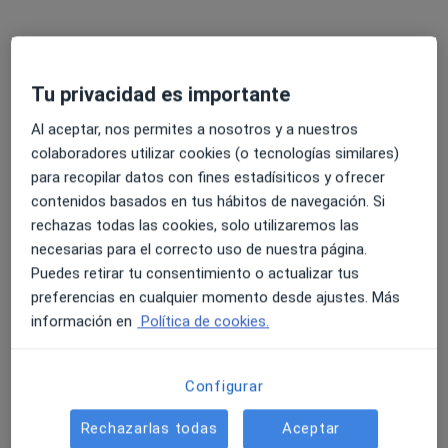
Corporación Fisiogestión - Tres Torres
·
Ver más
Médico rehabilitador, Acupuntor, Fisioterapeuta
Carrer de Rafael Batlle, 20, Barcelona
•
Mapa
Tu privacidad es importante
Corporación Fisiogestión - Tres Torres
Ningún profesional de este centro tiene citas disponibles
Al aceptar, nos permites a nosotros y a nuestros
colaboradores utilizar cookies (o tecnologías similares)
Mostrar perfil
para recopilar datos con fines estadísiticos y ofrecer
contenidos basados en tus hábitos de navegación. Si
rechazas todas las cookies, solo utilizaremos las
necesarias para el correcto uso de nuestra página.
Puedes retirar tu consentimiento o actualizar tus
preferencias en cualquier momento desde ajustes. Más
información en
Política de cookies.
Configurar
Institut Fuentes
Médico rehabilitador, Especialista en medicina del deporte,
Rechazarlas todas
Aceptar
Osteópata