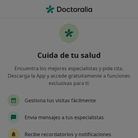
Men
Medicina Física Y Rehabilitación • Cornellà de Llobregat, Barcelona
Filtros
• 1
Seguro
Mapa
Centros médicos de Medicina Física y
Cuida de tu salud
Rehabilitación en Cornellà de Llobregat
Así organizamos los resultados
Encuentra los mejores especialistas y pide cita.
Descarga la App y accede gratuitamente a funciones
exclusivas para ti:
¿Cuál es tu compañía aseguradora?
Gestiona tus visitas fácilmente
Envía mensajes a tus especialistas
Recibe recordatorios y notificaciones