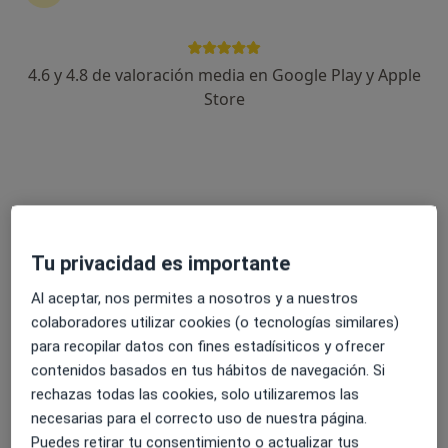
Hospital Mesa del Castillo
4.6 y 4.8 de valoración media en Google Play y Apple
·
Ver más
Oncólogo médico, Analista clínico, Patólogo
Store
24 opiniones
Ronda Sur 20, Murcia
•
Mapa
Hospital Mesa del Castillo
Ningún profesional de este centro tiene citas disponibles
Mostrar perfil
Tu privacidad es importante
Al aceptar, nos permites a nosotros y a nuestros
colaboradores utilizar cookies (o tecnologías similares)
para recopilar datos con fines estadísiticos y ofrecer
contenidos basados en tus hábitos de navegación. Si
rechazas todas las cookies, solo utilizaremos las
necesarias para el correcto uso de nuestra página.
Puedes retirar tu consentimiento o actualizar tus