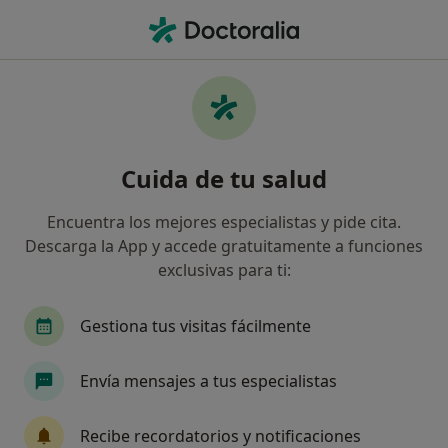
Men
Oncología Médica • Murcia, Murcia
Filtros
• 1
Seguro
Mapa
Centros médicos de Oncología Médica en
Cuida de tu salud
Murcia
Así organizamos los resultados
Encuentra los mejores especialistas y pide cita.
Descarga la App y accede gratuitamente a funciones
exclusivas para ti:
¿Cuál es tu compañía aseguradora?
Gestiona tus visitas fácilmente
Envía mensajes a tus especialistas
Recibe recordatorios y notificaciones