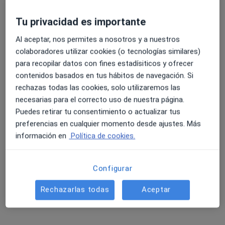
Tu privacidad es importante
Nalu Psicología - Barcelona
·
Ver más
Psicopedagogo, Logopeda, Psicólogo
Al aceptar, nos permites a nosotros y a nuestros
31 opiniones
colaboradores utilizar cookies (o tecnologías similares)
para recopilar datos con fines estadísiticos y ofrecer
C/ Montnegre, 2, Escalera B, 1-1, Barcelona
•
Mapa
contenidos basados en tus hábitos de navegación. Si
Nalu Psicología - Barcelona
rechazas todas las cookies, solo utilizaremos las
Ningún profesional de este centro tiene citas disponibles
necesarias para el correcto uso de nuestra página.
Puedes retirar tu consentimiento o actualizar tus
Mostrar perfil
preferencias en cualquier momento desde ajustes. Más
información en
Política de cookies.
Especialistas disponibles
Configurar
Estos especialistas se encuentran fuera de
Esplugues de Llobregat, Barcelona, en zonas
Rechazarlas todas
Aceptar
cercanas a tu búsqueda