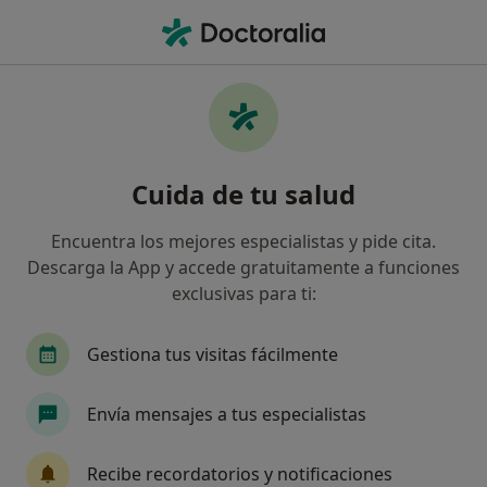
Men
Psicopedagogía • Esplugues de Llobregat, Barcelona
Filtros
• 1
Seguro
Mapa
Centros médicos de Psicopedagogía en
Cuida de tu salud
Esplugues de Llobregat
Así organizamos los resultados
Encuentra los mejores especialistas y pide cita.
Descarga la App y accede gratuitamente a funciones
exclusivas para ti:
¿Cuál es tu compañía aseguradora?
Gestiona tus visitas fácilmente
Envía mensajes a tus especialistas
Recibe recordatorios y notificaciones