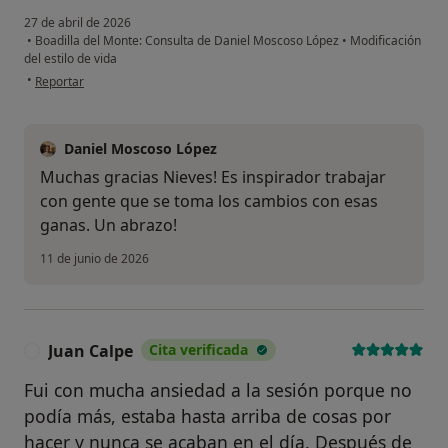
27 de abril de 2026
•
Boadilla del Monte: Consulta de Daniel Moscoso López
•
Modificación
del estilo de vida
en opinión del usuario Nieves
•
Reportar
Daniel Moscoso López
Muchas gracias Nieves! Es inspirador trabajar
con gente que se toma los cambios con esas
ganas. Un abrazo!
11 de junio de 2026
Juan Calpe
Cita verificada
J
Fui con mucha ansiedad a la sesión porque no
podía más, estaba hasta arriba de cosas por
hacer y nunca se acaban en el día. Después de