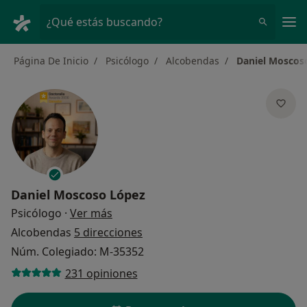
Men
¿Qué estás buscando?
Página De Inicio
Psicólogo
Alcobendas
Daniel Moscos
Daniel Moscoso López
sobre las especializaciones
Psicólogo
·
Ver más
Alcobendas
5 direcciones
Núm. Colegiado: M-35352
231 opiniones