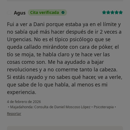
Agus
Cita verificada
A
Fui a ver a Dani porque estaba ya en el límite y
no sabía qué más hacer después de ir 2 veces a
Urgencias. No es el típico psicólogo que se
queda callado mirándote con cara de póker, el
tío se moja, te habla claro y te hace ver las
cosas como son. Me ha ayudado a bajar
revoluciones y a no comerme tanto la cabeza.
Si estás rayado y no sabes qué hacer, ve a verle,
que sabe de lo que habla, al menos es mi
experiencia.
4 de febrero de 2026
•
Majadahonda: Consulta de Daniel Moscoso López
•
Psicoterapia
•
en opinión del usuario Agus
Reportar