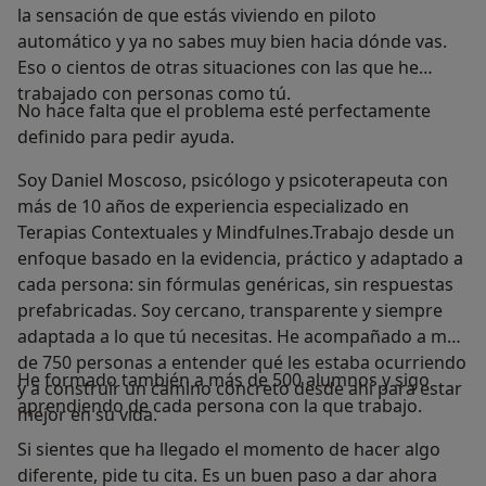
la sensación de que estás viviendo en piloto
automático y ya no sabes muy bien hacia dónde vas.
Eso o cientos de otras situaciones con las que he
trabajado con personas como tú.
No hace falta que el problema esté perfectamente
definido para pedir ayuda.
Soy Daniel Moscoso, psicólogo y psicoterapeuta con
más de 10 años de experiencia especializado en
Terapias Contextuales y Mindfulnes.Trabajo desde un
enfoque basado en la evidencia, práctico y adaptado a
cada persona: sin fórmulas genéricas, sin respuestas
prefabricadas. Soy cercano, transparente y siempre
adaptada a lo que tú necesitas. He acompañado a más
de 750 personas a entender qué les estaba ocurriendo
He formado también a más de 500 alumnos y sigo
y a construir un camino concreto desde ahí para estar
aprendiendo de cada persona con la que trabajo.
mejor en su vida.
Si sientes que ha llegado el momento de hacer algo
diferente, pide tu cita. Es un buen paso a dar ahora