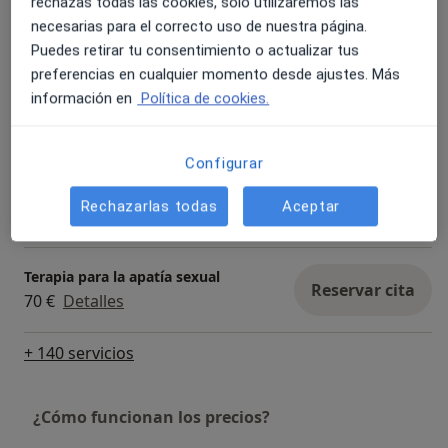
rechazas todas las cookies, solo utilizaremos las
Terapias contextuales/ de tercera
generación
necesarias para el correcto uso de nuestra página.
Reservar cita
70 €
Detalles
Puedes retirar tu consentimiento o actualizar tus
preferencias en cualquier momento desde ajustes. Más
información en
Política de cookies.
Terapia de duelo
Reservar cita
70 €
Detalles
Configurar
Terapia para el bajo deseo sexual
Reservar cita
Rechazarlas todas
Aceptar
70 €
Detalles
Terapia para la apatía sexual
Reservar cita
70 €
Detalles
+ 140 servicios
¿Cómo funcionan los precios?