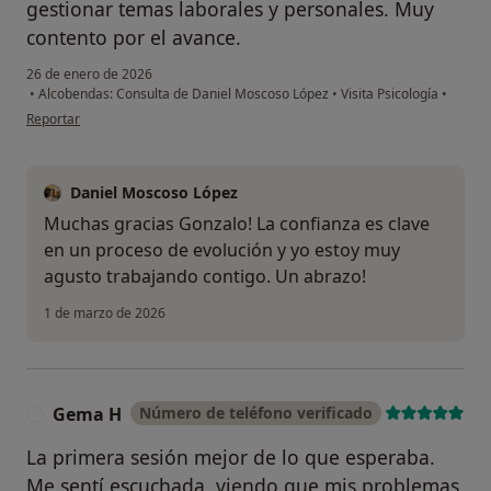
gestionar temas laborales y personales. Muy
contento por el avance.
26 de enero de 2026
•
Alcobendas: Consulta de Daniel Moscoso López
•
Visita Psicología
•
en opinión del usuario Gonzalo Ruiz
Reportar
Daniel Moscoso López
Muchas gracias Gonzalo! La confianza es clave
en un proceso de evolución y yo estoy muy
agusto trabajando contigo. Un abrazo!
1 de marzo de 2026
Gema H
Número de teléfono verificado
G
La primera sesión mejor de lo que esperaba.
Me sentí escuchada, viendo que mis problemas