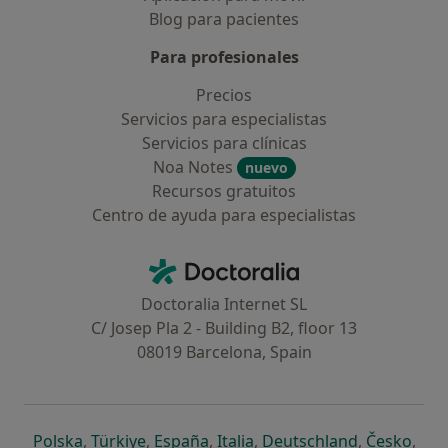
Blog para pacientes
Para profesionales
Precios
Servicios para especialistas
Servicios para clínicas
Noa Notes
nuevo
Recursos gratuitos
Centro de ayuda para especialistas
Contacto
Doctoralia - Página de inicio
Doctoralia Internet SL
C/ Josep Pla 2 - Building B2, floor 13
08019 Barcelona, Spain
se abre en una nueva pestaña
se abre en una nueva pestaña
se abre en una nueva pestaña
se abre en una nueva pes
se abre en 
se a
Polska
,
Türkiye
,
España
,
Italia
,
Deutschland
,
Česko
,