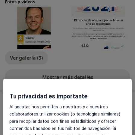
Fotos y vídeos
Ver galería (3)
Mostrar más detalles
sobre la experiencia
Tu privacidad es importante
Servicios y precios
Al aceptar, nos permites a nosotros y a nuestros
Primera visita Psicología
colaboradores utilizar cookies (o tecnologías similares)
Reservar cita
70 €
Detalles
para recopilar datos con fines estadísiticos y ofrecer
contenidos basados en tus hábitos de navegación. Si