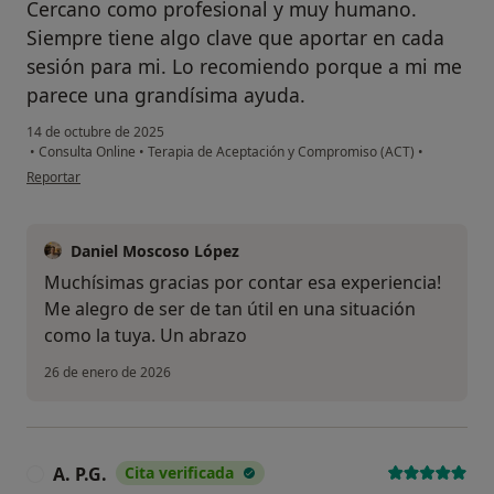
Cercano como profesional y muy humano.
Siempre tiene algo clave que aportar en cada
sesión para mi. Lo recomiendo porque a mi me
parece una grandísima ayuda.
14 de octubre de 2025
•
Consulta Online
•
Terapia de Aceptación y Compromiso (ACT)
•
en opinión del usuario A
Reportar
Daniel Moscoso López
Muchísimas gracias por contar esa experiencia!
Me alegro de ser de tan útil en una situación
como la tuya. Un abrazo
26 de enero de 2026
A. P.G.
Cita verificada
A