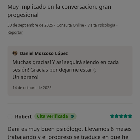
Muy implicado en la conversacion, gran
progesional
30 de septiembre de 2025
•
Consulta Online
•
Visita Psicología
•
en opinión del usuario A. P.G.
Reportar
Daniel Moscoso López
Muchas gracias! Y así seguirá siendo en cada
sesión! Gracias por dejarme estar (:
Un abrazo!
14 de octubre de 2025
Robert
Cita verificada
R
Dani es muy buen psicólogo. Llevamos 6 meses
trabajando y el progreso se traduce en que he